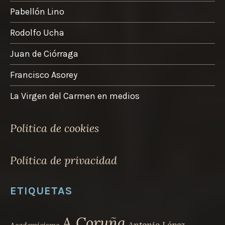
de
Pabellón Lino
producto
Rodolfo Ucha
Juan de Ciórraga
Francisco Asorey
La Virgen del Carmen en medios
Politica de cookies
Politica de privacidad
ETIQUETAS
A Coruña
Antonio López