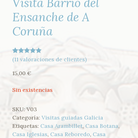
Visita Barrio del
Ensanche de A
Coruña
(
11
valoraciones de clientes)
Valorado
11
con
5.00
de
15,00
€
5 en base a
valoracione
Sin existencias
s de
clientes
SKU:
V03
Categoría:
Visitas guiadas Galicia
Etiquetas:
Casa Arambillet
,
Casa Botana
,
Casa Iglesias
,
Casa Reboredo
,
Casa