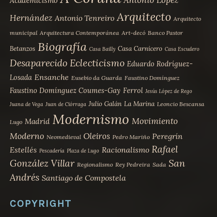
Academicismo
Arquitecto
Hernández
Antonio Tenreiro
Arquitecto
municipal
Arquitectura Contemporánea
Art-decó
Banco Pastor
Biografía
Betanzos
Casa Carnicero
Casa Bailly
Casa Escudero
Desaparecido
Eclecticismo
Eduardo Rodríguez-
Ensanche
Losada
Eusebio da Guarda
Faustino Domínguez
Faustino Domínguez Coumes-Gay
Ferrol
Jesús López de Rego
Julio Galán
La Marina
Leoncio Bescansa
Juana de Vega
Juan de Ciórraga
Modernismo
Movimiento
Madrid
Lugo
Moderno
Oleiros
Peregrín
Neomedieval
Pedro Mariño
Rafael
Estellés
Racionalismo
Pescadería
Plaza de Lugo
San
González Villar
Regionalismo
Rey Pedreira
Sada
Andrés
Santiago de Compostela
COPYRIGHT