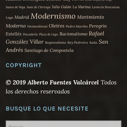
Julio Galán
La Marina
Leoncio Bescansa
Juana de Vega
Juan de Ciórraga
Modernismo
Movimiento
Madrid
Lugo
Moderno
Oleiros
Peregrín
Neomedieval
Pedro Mariño
Rafael
Estellés
Racionalismo
Pescadería
Plaza de Lugo
San
González Villar
Regionalismo
Rey Pedreira
Sada
Andrés
Santiago de Compostela
COPYRIGHT
© 2019 Alberto Fuentes Valcárcel
Todos
los derechos reservados
BUSQUE LO QUE NECESITE
BUSCAR: