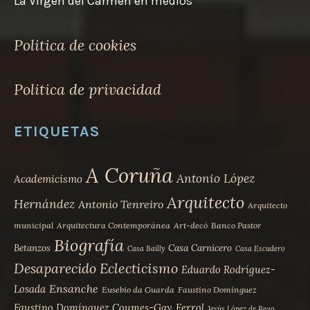
La Virgen del Carmen en medios
Politica de cookies
Politica de privacidad
ETIQUETAS
A Coruña
Antonio López
Academicismo
Arquitecto
Hernández
Antonio Tenreiro
Arquitecto
municipal
Arquitectura Contemporánea
Art-decó
Banco Pastor
Biografía
Betanzos
Casa Carnicero
Casa Bailly
Casa Escudero
Desaparecido
Eclecticismo
Eduardo Rodríguez-
Ensanche
Losada
Eusebio da Guarda
Faustino Domínguez
Faustino Domínguez Coumes-Gay
Ferrol
Jesús López de Rego