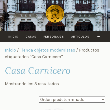
Saltar
al
contenido
MORE
INICIO
CASAS
PERSONAJES
ARTÍCULOS
Inicio
/
Tienda objetos modernistas
/ Productos
etiquetados “Casa Carnicero”
Casa Carnicero
Mostrando los 3 resultados