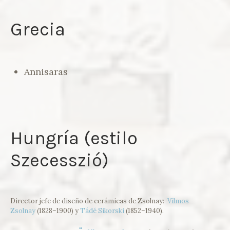
Grecia
Annisaras
Hungría (estilo
Szecesszió)
Director jefe de diseño de cerámicas de Zsolnay:
Vilmos
Zsolnay
(1828–1900) y
Tádé Sikorski
(1852–1940).