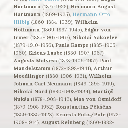
Hartmann
(1877-1928),
Hermann August
Hartmann
(1869-1925),
Hermann
Otto
Hilbig
(1860-1884-1939),
Wilhelm
Hoffmann
(1869-1897-1945),
Edgar von
Irmer
(1885-1907-1967),
Nikolai Yakovlev
(1879-1910-1956),
Pauls Kampe
(1885-1905-
1960),
Eižens Laube
(1880-1907-1967),
Augusts Malvess
(1878-1906-1951), P
aul
Mandelstamm
(1872-1898-1941),
Arthur
Moedlinger
(1880-1906-1961),
Wilhelm
Johann Carl Neumann
(1849-1895-1919),
Nikolai Nord
(1880-1908-1934),
Mārtiņš
Nukša
(1878-1908-1942),
Max von Osmidoff
(1879-1908-1952),
Konstantīns Pēkšēns
(1859-1885-1928),
Ernests Polis/Pole
(1872-
1908-1914),
August Reinberg
(1860-1882-