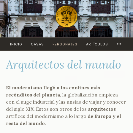
Saltar
al
contenido
MORE
INICIO
CASAS
PERSONAJES
ARTÍCULOS
Arquitectos del mundo
El modernismo llegó a los confines más
recónditos del planeta
, la globalización empieza
con el auge industrial y las ansias de viajar y conocer
del siglo XIX. Éstos son otros de los
arquitectos
artífices del modernismo a lo largo
de Europa y el
resto del mundo
.