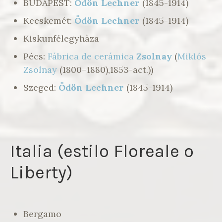
BUDAPEST:
Ödön Lechner
(1845-1914)
Kecskemét:
Ödön Lechner
(1845-1914)
Kiskunfélegyhàza
Pécs:
Fábrica de cerámica
Zsolnay
(
Miklós
Zsolnay
(1800–1880),1853-act.))
Szeged:
Ödön Lechner
(1845-1914)
Italia (estilo Floreale o
Liberty)
Bergamo