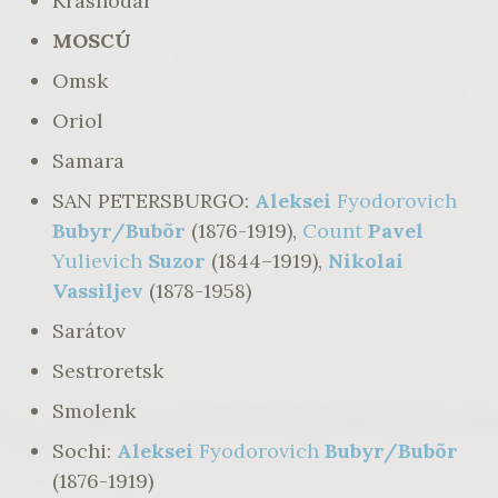
Krasnodar
MOSCÚ
Omsk
Oriol
Samara
SAN PETERSBURGO:
Aleksei
Fyodorovich
Bubyr/Bubõr
(1876-1919),
Count
Pavel
Yulievich
Suzor
(1844–1919),
Nikolai
Vassiljev
(1878-1958)
Sarátov
Sestroretsk
Smolenk
Sochi:
Aleksei
Fyodorovich
Bubyr/Bubõr
(1876-1919)