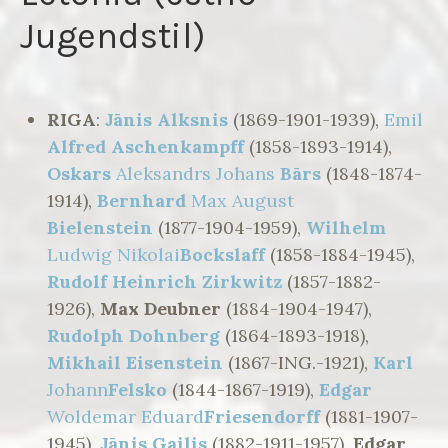
Jugendstil)
RIGA
:
Jānis Alksnis
(1869-1901-1939),
Emil
Alfred Aschenkampff
(1858-1893-1914),
Oskars
Aleksandrs Johans
Bārs
(1848-1874-
1914),
Bernhard
Max August
Bielenstein
(1877-1904-1959),
Wilhelm
Ludwig Nikolai
Bockslaff
(1858-1884-1945),
Rudolf Heinrich Zirkwitz
(1857-1882-
1926),
Max Deubner
(1884-1904-1947),
Rudolph Dohnberg
(1864-1893-1918),
Mikhail Eisenstein
(1867-ING.-1921),
Karl
Johann
Felsko
(1844-1867-1919),
Edgar
Woldemar Eduard
Friesendorff
(1881-1907-
1945),
Jānis Gailis
(1882-1911-1957),
Edgar