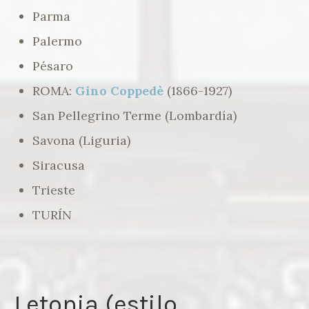
Parma
Palermo
Pésaro
ROMA:
Gino Coppedè
(1866-1927)
San Pellegrino Terme (Lombardía)
Savona (Liguria)
Siracusa
Trieste
TURÍN
Letonia (estilo