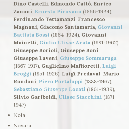
Dino Castelli
,
Edmondo Cattò
,
Enrico
Zanoni
,
Ernesto Pirovano
(1866-1934),
Ferdinando Tettamanzi
,
Francesco
Magnani
,
Giacomo Santamaria
,
Giovanni
Battista Bossi
(1864-1924),
Giovanni
Mainetti
,
Giulio Ulisse Arata
(1881-1962),
Giuseppe Borioli
,
Giuseppe Boni
,
Giuseppe Laveni
,
Giuseppe Sommaruga
(1867-1917),
Guglielmo Maffioretti
,
Luigi
Broggi
(1851-1926),
Luigi Predaval
,
Mario
Rondoni
,
Piero Portaluppi
(1888-1967),
Sebastiano
Giuseppe
Locati
(1861-1939),
Silvio Gariboldi
,
Ulisse Stacchini
(1871-
1947)
Nola
Novara