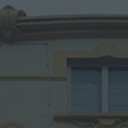
N
A
»