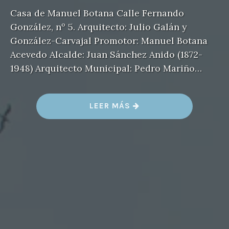
Casa de Manuel Botana Calle Fernando
González, nº 5. Arquitecto: Julio Galán y
González-Carvajal Promotor: Manuel Botana
Acevedo Alcalde: Juan Sánchez Anido (1872-
1948) Arquitecto Municipal: Pedro Mariño…
«
LEER MÁS
C
A
S
A
D
E
M
A
N
U
E
L
B
O
T
A