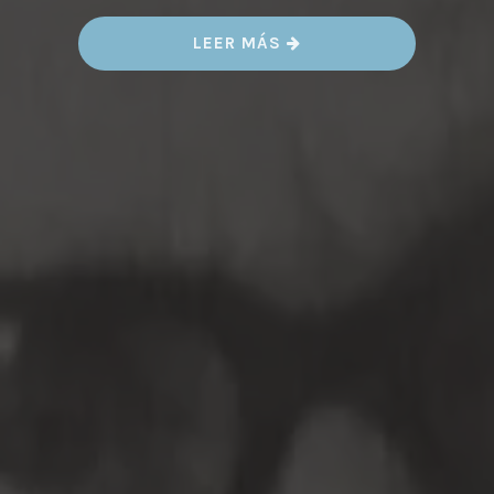
«
LEER MÁS
P
E
R
E
G
R
Í
N
E
S
T
E
L
L
É
S
»