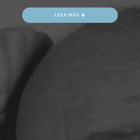
«
LEER MÁS
R
A
M
Ó
N
V
Á
Z
Q
U
E
Z
M
O
L
E
Z
Ú
N
»