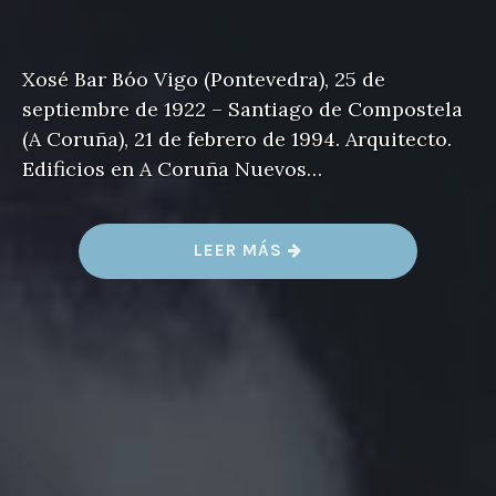
Xosé Bar Bóo Vigo (Pontevedra), 25 de
septiembre de 1922 – Santiago de Compostela
(A Coruña), 21 de febrero de 1994. Arquitecto.
Edificios en A Coruña Nuevos…
«
LEER MÁS
X
O
S
É
B
A
R
B
Ó
O
»