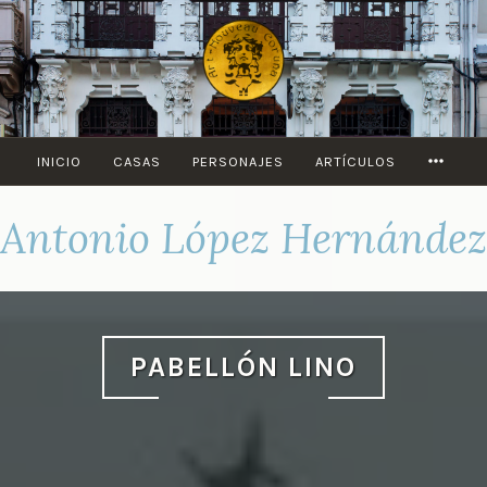
Saltar
al
contenido
MORE
INICIO
CASAS
PERSONAJES
ARTÍCULOS
Antonio López Hernández
PABELLÓN LINO