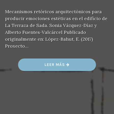
Mecanismos retóricos arquitectónicos para
producir emociones estéticas en el edificio de
La Terraza de Sada. Sonia Vázquez-Díaz y
Alberto Fuentes-Valcárcel Publicado
originalmente en: López-Bahut, E. (2017)
Proxecto…
«
LEER MÁS
E
N
T
R
A
M
A
D
O
D
E
E
M