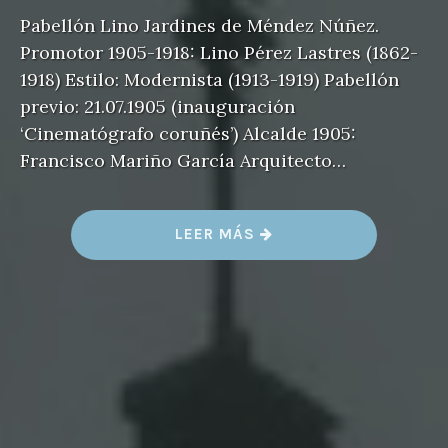
Pabellón Lino Jardines de Méndez Núñez.
Promotor 1905-1918: Lino Pérez Lastres (1862-
1918) Estilo: Modernista (1913-1919) Pabellón
previo: 21.07.1905 (inauguración
‘Cinematógrafo coruñés’) Alcalde 1905:
Francisco Mariño García Arquitecto…
«
LEER MÁS
P
A
B
E
L
L
Ó
N
L
I
N
O
»