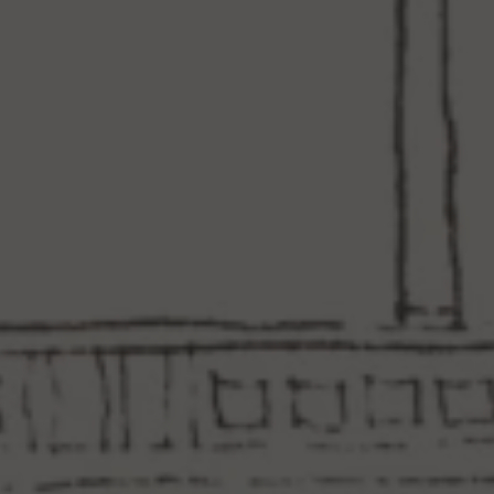
O
C
I
O
N
E
S
E
N
L
A
T
E
R
R
A
Z
A
D
E
S
A
D
A
»