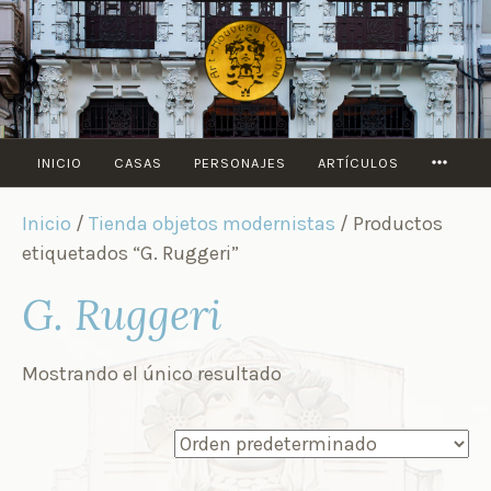
Saltar
al
contenido
MORE
INICIO
CASAS
PERSONAJES
ARTÍCULOS
Inicio
/
Tienda objetos modernistas
/ Productos
etiquetados “G. Ruggeri”
G. Ruggeri
Mostrando el único resultado