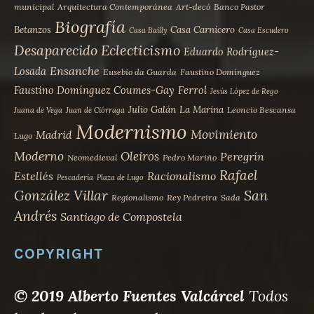
municipal
Arquitectura Contemporánea
Art-decó
Banco Pastor
Biografía
Betanzos
Casa Carnicero
Casa Bailly
Casa Escudero
Desaparecido
Eclecticismo
Eduardo Rodríguez-
Ensanche
Losada
Eusebio da Guarda
Faustino Domínguez
Faustino Domínguez Coumes-Gay
Ferrol
Jesús López de Rego
Julio Galán
La Marina
Leoncio Bescansa
Juana de Vega
Juan de Ciórraga
Modernismo
Movimiento
Madrid
Lugo
Moderno
Oleiros
Peregrín
Neomedieval
Pedro Mariño
Rafael
Estellés
Racionalismo
Pescadería
Plaza de Lugo
San
González Villar
Regionalismo
Rey Pedreira
Sada
Andrés
Santiago de Compostela
COPYRIGHT
© 2019 Alberto Fuentes Valcárcel
Todos