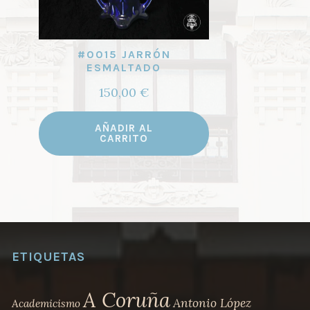
#0015 JARRÓN
ESMALTADO
150,00
€
AÑADIR AL
CARRITO
ETIQUETAS
A Coruña
Antonio López
Academicismo