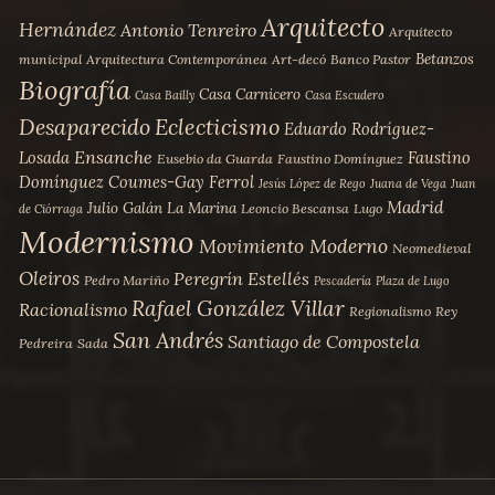
Arquitecto
Hernández
Antonio Tenreiro
Arquitecto
Betanzos
municipal
Arquitectura Contemporánea
Art-decó
Banco Pastor
Biografía
Casa Carnicero
Casa Bailly
Casa Escudero
Desaparecido
Eclecticismo
Eduardo Rodríguez-
Ensanche
Losada
Faustino
Eusebio da Guarda
Faustino Domínguez
Domínguez Coumes-Gay
Ferrol
Jesús López de Rego
Juana de Vega
Juan
Madrid
Julio Galán
La Marina
Leoncio Bescansa
Lugo
de Ciórraga
Modernismo
Movimiento Moderno
Neomedieval
Oleiros
Peregrín Estellés
Pedro Mariño
Pescadería
Plaza de Lugo
Rafael González Villar
Racionalismo
Regionalismo
Rey
San Andrés
Santiago de Compostela
Pedreira
Sada