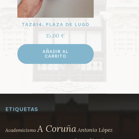
TAZA14. PLAZA DE LUGO
15,00
€
AÑADIR AL
CARRITO
ETIQUETAS
A Coruña
Antonio López
Academicismo