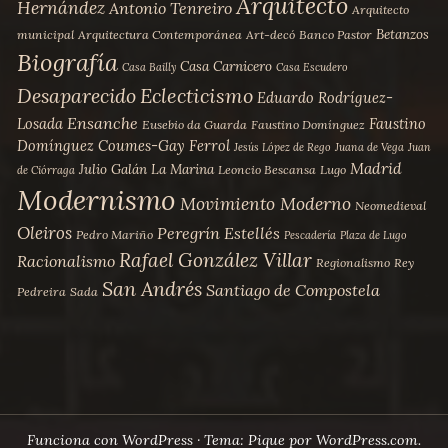
Arquitecto
Hernández
Antonio Tenreiro
Arquitecto
Betanzos
municipal
Arquitectura Contemporánea
Art-decó
Banco Pastor
Biografía
Casa Carnicero
Casa Bailly
Casa Escudero
Desaparecido
Eclecticismo
Eduardo Rodríguez-
Ensanche
Losada
Faustino
Eusebio da Guarda
Faustino Domínguez
Domínguez Coumes-Gay
Ferrol
Jesús López de Rego
Juana de Vega
Juan
Madrid
Julio Galán
La Marina
Leoncio Bescansa
Lugo
de Ciórraga
Modernismo
Movimiento Moderno
Neomedieval
Oleiros
Peregrín Estellés
Pedro Mariño
Pescadería
Plaza de Lugo
Rafael González Villar
Racionalismo
Regionalismo
Rey
San Andrés
Santiago de Compostela
Pedreira
Sada
Funciona con WordPress
·
Tema: Pique por
WordPress.com
.