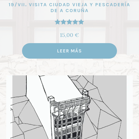
19/VII. VISITA CIUDAD VIEJA Y PESCADERÍA
DE A CORUÑA
Valorado
15,00
€
con
5.00
de
5
LEER MÁS