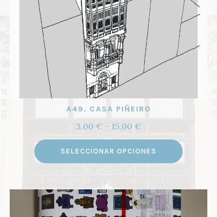
A49. CASA PIÑEIRO
Rango
3,00
€
-
15,00
€
de
Este
precios:
SELECCIONAR OPCIONES
product
desde
tiene
3,00 €
múltipl
hasta
variante
15,00 €
Las