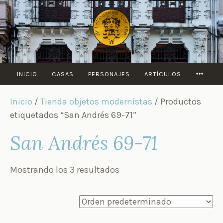
Saltar
al
contenido
MORE
INICIO
CASAS
PERSONAJES
ARTÍCULOS
Inicio
/
Tienda objetos modernistas
/ Productos
etiquetados “San Andrés 69-71”
San Andrés 69-71
Mostrando los 3 resultados