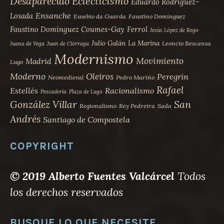
Desaparecido
Eclecticismo
Eduardo Rodríguez-
Ensanche
Losada
Eusebio da Guarda
Faustino Domínguez
Faustino Domínguez Coumes-Gay
Ferrol
Jesús López de Rego
Julio Galán
La Marina
Leoncio Bescansa
Juana de Vega
Juan de Ciórraga
Modernismo
Movimiento
Madrid
Lugo
Moderno
Oleiros
Peregrín
Neomedieval
Pedro Mariño
Rafael
Estellés
Racionalismo
Pescadería
Plaza de Lugo
San
González Villar
Regionalismo
Rey Pedreira
Sada
Andrés
Santiago de Compostela
COPYRIGHT
© 2019 Alberto Fuentes Valcárcel
Todos
los derechos reservados
BUSQUE LO QUE NECESITE