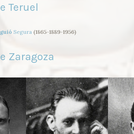
e Teruel
guió
Segura
(1865-1889-1956)
de Zaragoza