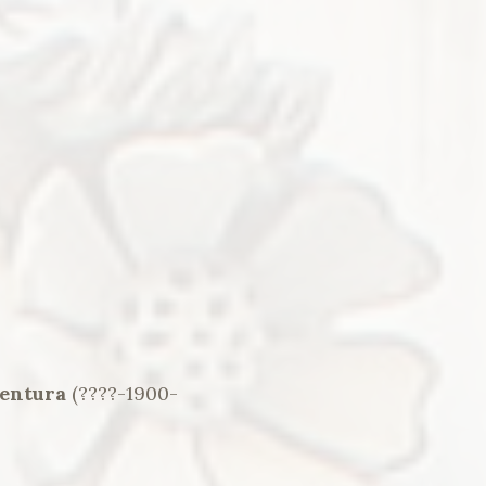
Ventura
(????-1900-