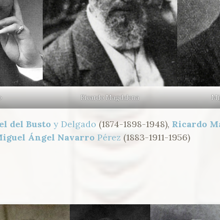
o
Ricardo Magdalena
Mi
l del Busto
y Delgado
(1874-1898-1948),
Ricardo M
iguel Ángel Navarro
Pérez
(1883-1911-1956)