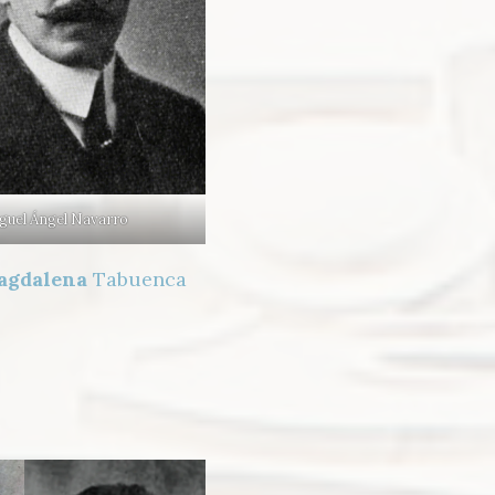
guel Ángel Navarro
agdalena
Tabuenca