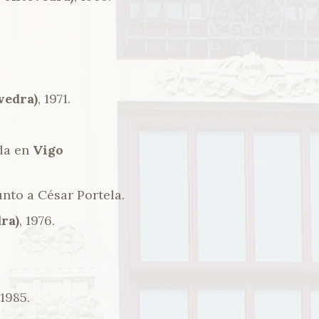
vedra)
, 1971.
da en
Vigo
Junto a César Portela.
ra)
, 1976.
-1985.