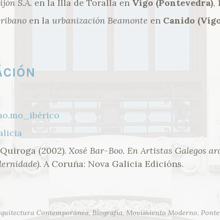
jón S.A.
en la Illa de Toralla en
Vigo (Pontevedra)
,
cribano
en la
urbanización Beamonte
en
Canido (Vigo
ÁCIÓN
mo.mo_ibérico
alicia
Quiroga (2002).
Xosé Bar-Boo. En Artistas Galegos arq
dernidade)
. A Coruña: Nova Galicia Edicións.
rquitectura Contemporánea
,
Biografía
,
Movimiento Moderno
,
Ponte