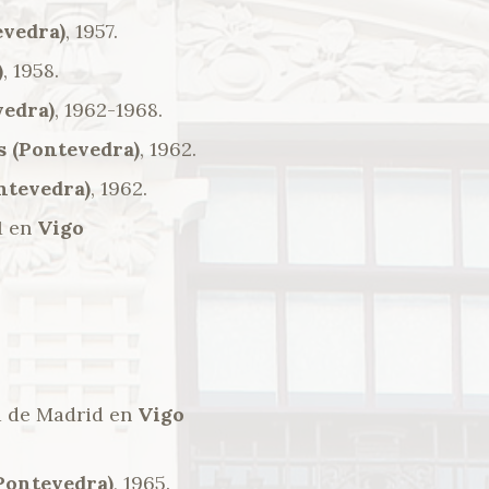
evedra)
, 1957.
)
, 1958.
vedra)
, 1962-1968.
s (Pontevedra)
, 1962.
ntevedra)
, 1962.
1 en
Vigo
ja de Madrid en
Vigo
Pontevedra)
, 1965.