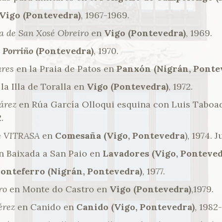
Vigo (Pontevedra)
, 1967-1969.
va de San Xosé Obreiro
en
Vigo (Pontevedra)
, 1969.
e
Porriño
(Pontevedra)
, 1970.
ares
en la Praia de Patos en
Panxón (Nigrán, Ponte
la Illa de Toralla en
Vigo (Pontevedra)
, 1972.
uárez
en Rúa García Olloqui esquina con Luis Taboa
.
e
VITRASA
en
Comesaña (Vigo, Pontevedra
), 1974. 
n Baixada a San Paio en
Lavadores (Vigo, Ponteved
onteferro (Nigrán, Pontevedra)
, 1977.
ro
en Monte do Castro en
Vigo (Pontevedra)
,1979.
érez
en Canido en
Canido (Vigo, Pontevedra)
, 1982