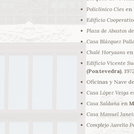
Policlínico Cíes
en
Edificio Cooperati
Plaza de Abastos d
Casa Blázquez Pall
Chalé Horyaans
en 
Edificio Vicente S
(Pontevedra)
, 1972
Oficinas y Nave d
Casa López Veiga
e
Casa Saldaña
en
M
Casa Manuel Janei
Complejo Aurelio P