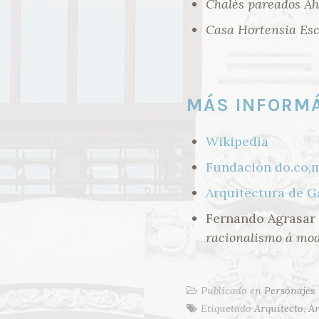
Chalés pareados Ahi
Casa Hortensia Es
MÁS INFORM
Wikipedia
Fundación do.co,
Arquitectura de G
Fernando Agrasar 
racionalismo á mo
Publicado en
Personajes
Etiquetado
Arquitecto
,
A