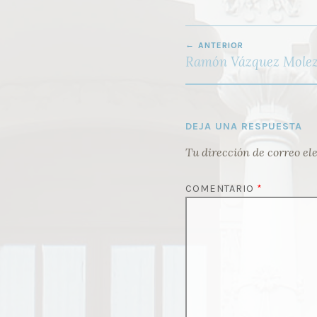
NAVEGACIÓN
ANTERIOR
DE
Ramón Vázquez Mole
ENTRADAS
DEJA UNA RESPUESTA
Tu dirección de correo el
COMENTARIO
*