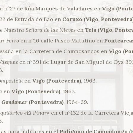
n nº27 de Rúa Marqués de Valadares en
Vigo (Pont
22 de Estrada do Bao en
Coruxo (Vigo, Pontevedra
de Nuestra Señora de las Nieves
en
Teis (Vigo, Ponte
ar Ferro
en nº16 calle Paseo Matutino en
Pontearea
mesañ
a en la Carretera de Camposancos en
Vigo (Po
Vázquez
en nº391 de Lugar de San Miguel de Oya 39
3.
Compostela
en
Vigo (Pontevedra)
, 1963.
a
en
Vigo (Pontevedra)
, 1963.
e
Gondomar
(Pontevedra)
, 1964-69.
quiátrico «El Pinar
» en el nº132 de la Carretera Vie
5.
as para militares en el
Polígono de Campolongo (