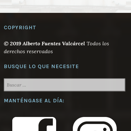
variantes.
15,00 €
Las
opciones
se
COPYRIGHT
pueden
elegir
© 2019 Alberto Fuentes Valcárcel
Todos los
en
derechos reservados
la
página
BUSQUE LO QUE NECESITE
de
producto
BUSCAR:
MANTÉNGASE AL DÍA: