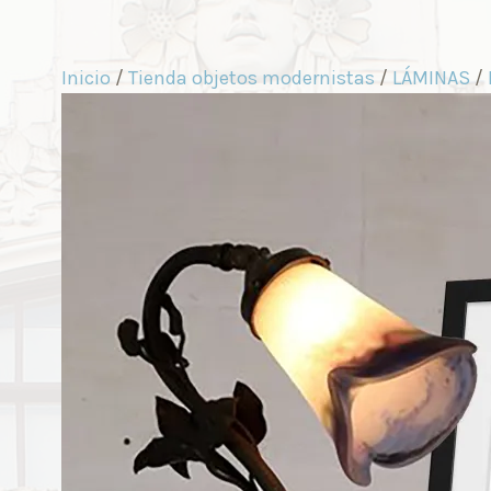
Inicio
/
Tienda objetos modernistas
/
LÁMINAS
/