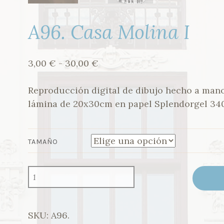
A96. Casa Molina I
Rango
3,00
€
-
30,00
€
de
precios:
Reproducción digital de dibujo hecho a man
desde
lámina de 20x30cm en papel Splendorgel 340
3,00 €
hasta
TAMAÑO
30,00 €
A96.
CASA
MOLINA
I
CANTIDAD
SKU:
A96.