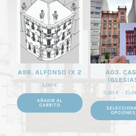
A98. ALFONSO IX 2
A03. CA
IGLESIA
3,00
€
3,00
€
-
15,
AÑADIR AL
CARRITO
SELECCION
OPCIONES