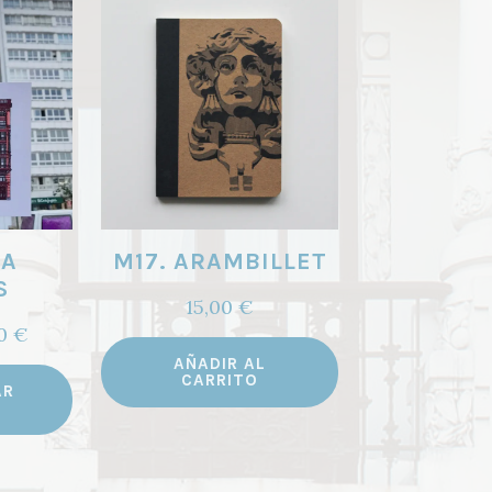
SA
M17. ARAMBILLET
S
15,00
€
Rango
00
€
de
AÑADIR AL
Este
CARRITO
precios:
AR
producto
desde
tiene
3,00 €
múltiples
hasta