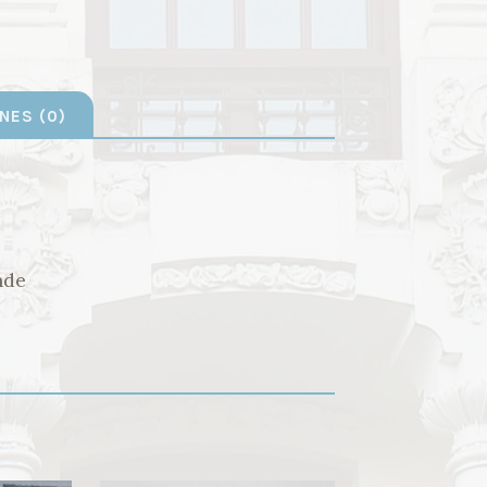
NES (0)
nde