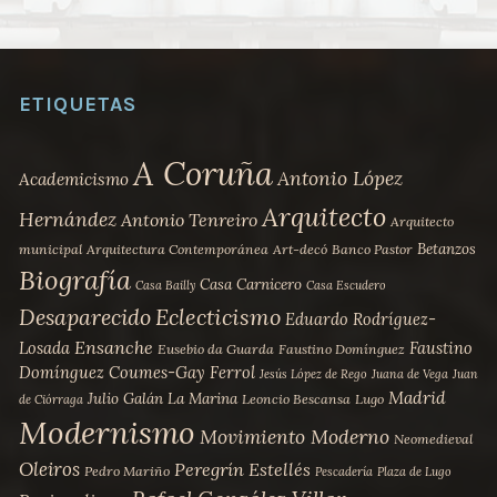
ETIQUETAS
A Coruña
Antonio López
Academicismo
Arquitecto
Hernández
Antonio Tenreiro
Arquitecto
Betanzos
municipal
Arquitectura Contemporánea
Art-decó
Banco Pastor
Biografía
Casa Carnicero
Casa Bailly
Casa Escudero
Desaparecido
Eclecticismo
Eduardo Rodríguez-
Ensanche
Losada
Faustino
Eusebio da Guarda
Faustino Domínguez
Domínguez Coumes-Gay
Ferrol
Jesús López de Rego
Juana de Vega
Juan
Madrid
Julio Galán
La Marina
Leoncio Bescansa
Lugo
de Ciórraga
Modernismo
Movimiento Moderno
Neomedieval
Oleiros
Peregrín Estellés
Pedro Mariño
Pescadería
Plaza de Lugo