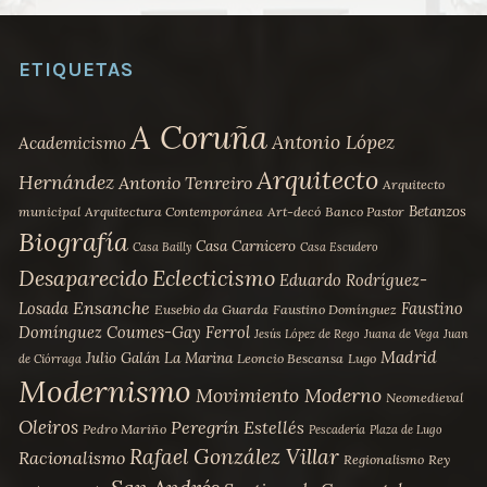
opciones
se
pueden
ETIQUETAS
elegir
en
A Coruña
Antonio López
Academicismo
la
Arquitecto
página
Hernández
Antonio Tenreiro
Arquitecto
de
Betanzos
municipal
Arquitectura Contemporánea
Art-decó
Banco Pastor
Biografía
producto
Casa Carnicero
Casa Bailly
Casa Escudero
Desaparecido
Eclecticismo
Eduardo Rodríguez-
Ensanche
Losada
Faustino
Eusebio da Guarda
Faustino Domínguez
Domínguez Coumes-Gay
Ferrol
Jesús López de Rego
Juana de Vega
Juan
Madrid
Julio Galán
La Marina
Leoncio Bescansa
Lugo
de Ciórraga
Modernismo
Movimiento Moderno
Neomedieval
Oleiros
Peregrín Estellés
Pedro Mariño
Pescadería
Plaza de Lugo
Rafael González Villar
Racionalismo
Regionalismo
Rey