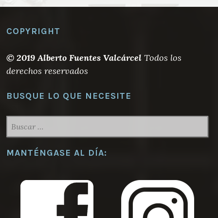
opciones
se
pueden
COPYRIGHT
elegir
en
© 2019 Alberto Fuentes Valcárcel
Todos los
la
derechos reservados
página
de
BUSQUE LO QUE NECESITE
producto
BUSCAR:
MANTÉNGASE AL DÍA: