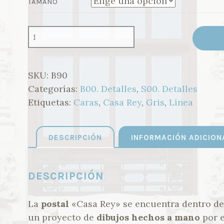
TAMAÑO
15,00 €
B90.
CASA
REY
CANTIDAD
SKU:
B90
Categorías:
B00. Detalles
,
S00. Detalles
Etiquetas:
Caras
,
Casa Rey
,
Gris
,
Línea
DESCRIPCIÓN
INFORMACIÓN ADICION
DESCRIPCIÓN
La
postal
«Casa Rey» se encuentra dentro de
un proyecto de
dibujos hechos a mano
por e