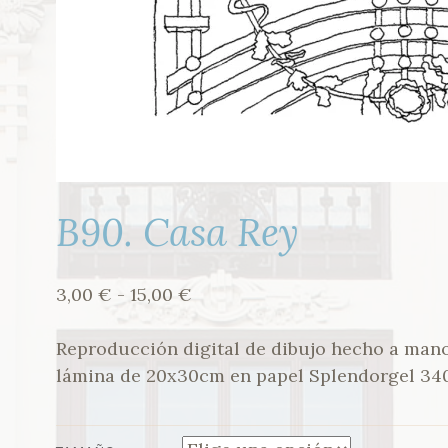
B90. Casa Rey
Rango
3,00
€
-
15,00
€
de
precios:
Reproducción digital de dibujo hecho a man
desde
lámina de 20x30cm en papel Splendorgel 340
3,00 €
hasta