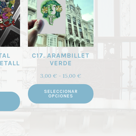
TAL
C17. ARAMBILLET
ETALL
VERDE
Rango
3,00
€
-
15,00
€
de
Este
precios:
SELECCIONAR
producto
OPCIONES
desde
tiene
3,00 €
múltiples
hasta
variantes.
15,00 €
Las