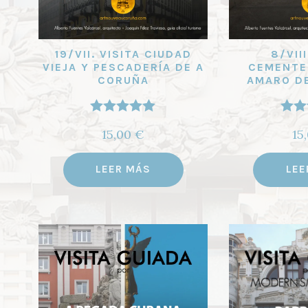
19/VII. VISITA CIUDAD
8/VIII
VIEJA Y PESCADERÍA DE A
CEMENTE
CORUÑA
AMARO D
Valorado
Val
15,00
€
15
con
5.00
de
con
5
LEER MÁS
LEE