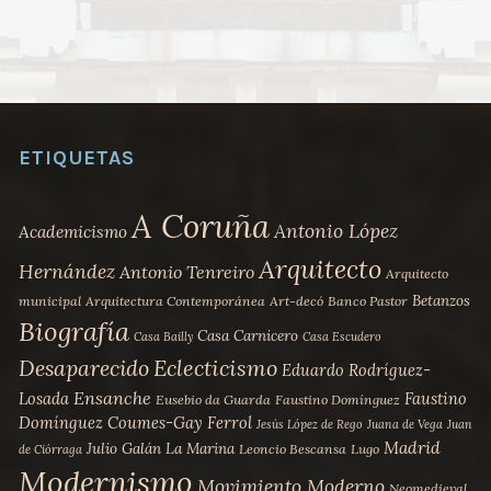
tiene
100,00 €
múltiples
hasta
variantes.
170,00 €
Las
opciones
se
ETIQUETAS
pueden
elegir
A Coruña
Antonio López
Academicismo
en
Arquitecto
la
Hernández
Antonio Tenreiro
Arquitecto
página
Betanzos
municipal
Arquitectura Contemporánea
Art-decó
Banco Pastor
de
Biografía
Casa Carnicero
Casa Bailly
Casa Escudero
producto
Desaparecido
Eclecticismo
Eduardo Rodríguez-
Ensanche
Losada
Faustino
Eusebio da Guarda
Faustino Domínguez
Domínguez Coumes-Gay
Ferrol
Jesús López de Rego
Juana de Vega
Juan
Madrid
Julio Galán
La Marina
Leoncio Bescansa
Lugo
de Ciórraga
Modernismo
Movimiento Moderno
Neomedieval