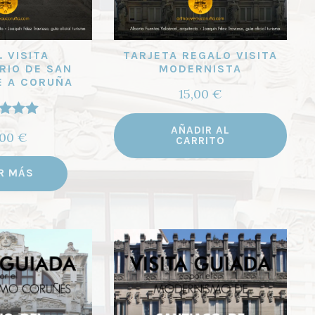
. VISITA
TARJETA REGALO VISITA
RIO DE SAN
MODERNISTA
E A CORUÑA
15,00
€
orado
AÑADIR AL
,00
€
CARRITO
4.97
de
5
R MÁS