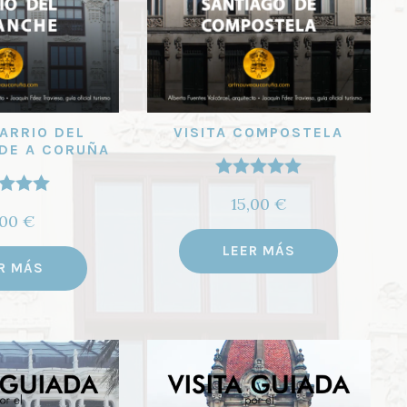
BARRIO DEL
VISITA COMPOSTELA
DE A CORUÑA
Valorado
15,00
€
orado
con
5.00
de
,00
€
5.00
de
5
LEER MÁS
5
R MÁS