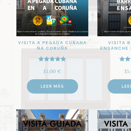
VISITA A PEGADA CUBANA
VISITA 
NA CORUÑA
ENSANCHE 
Valorado
Val
15,00
€
15
con
5.00
de
con
5
LEER MÁS
LEE