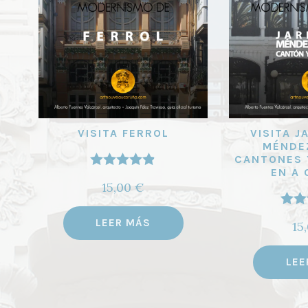
VISITA FERROL
VISITA J
MÉNDE
CANTONES 
EN A
Valorado
15,00
€
con
4.83
de
Val
5
LEER MÁS
15
con
LEE