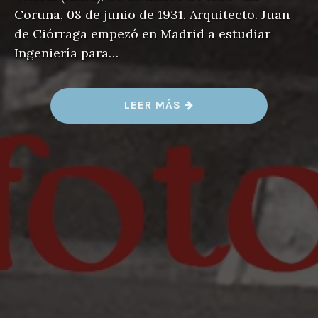
Coruña, 08 de junio de 1931. Arquitecto. Juan
de Ciórraga empezó en Madrid a estudiar
Ingeniería para…
«
LEER MÁS
J
U
A
N
D
E
C
I
Ó
R
R
A
G
A
»