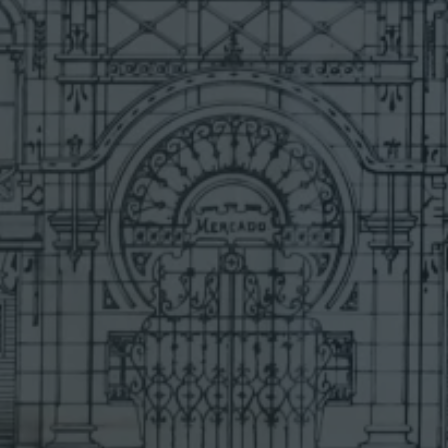
I
O
»