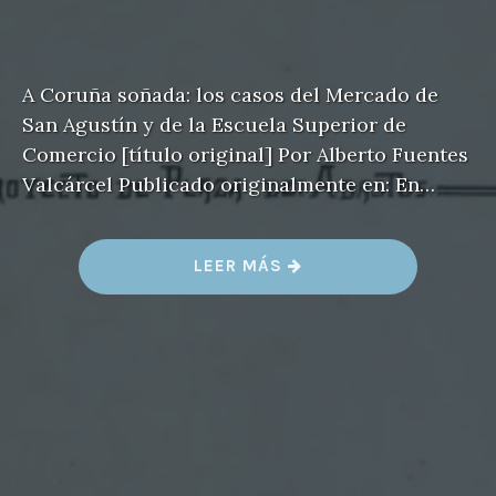
A Coruña soñada: los casos del Mercado de
San Agustín y de la Escuela Superior de
Comercio [título original] Por Alberto Fuentes
Valcárcel Publicado originalmente en: En…
«
LEER MÁS
M
E
R
C
A
D
O
D
E
S
A
N
A