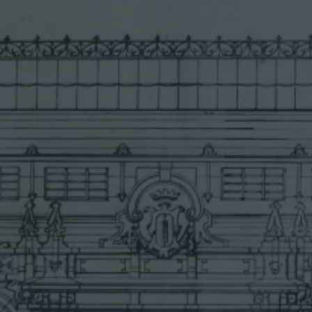
G
U
S
T
Í
N
Y
E
S
C
U
E
L
A
S
U
P
E
R
I
O
R
D
E
C
O
M
E
R
C