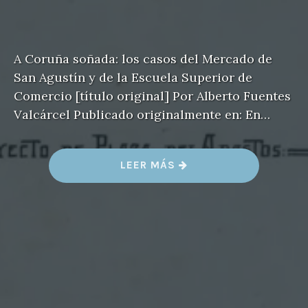
A Coruña soñada: los casos del Mercado de
San Agustín y de la Escuela Superior de
Comercio [título original] Por Alberto Fuentes
Valcárcel Publicado originalmente en: En…
«
LEER MÁS
M
E
R
C
A
D
O
D
E
S
A
N
A