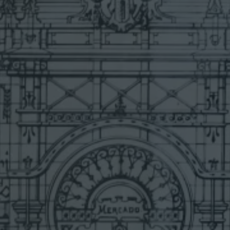
I
O
»