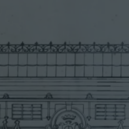
G
U
S
T
Í
N
Y
E
S
C
U
E
L
A
S
U
P
E
R
I
O
R
D
E
C
O
M
E
R
C