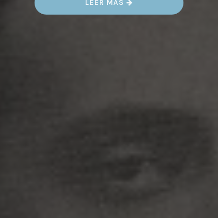
«
LEER MÁS
L
E
O
N
C
I
O
B
E
S
C
A
N
S
A
»