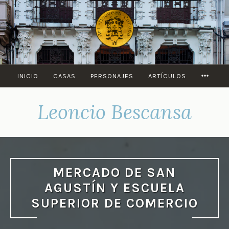
Saltar
al
contenido
MORE
INICIO
CASAS
PERSONAJES
ARTÍCULOS
Leoncio Bescansa
MERCADO DE SAN
AGUSTÍN Y ESCUELA
SUPERIOR DE COMERCIO