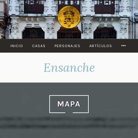
Saltar
al
contenido
MORE
INICIO
CASAS
PERSONAJES
ARTÍCULOS
Ensanche
MAPA