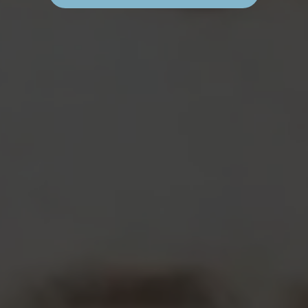
M
A
N
U
E
L
B
O
T
A
N
A
»