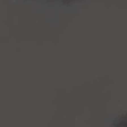
E
S
I
O
C
O
B
R
E
R
O
S
»