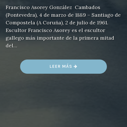
Francisco Asorey González Cambados
(Pontevedra), 4 de marzo de 1889 – Santiago de
Compostela (A Coruña), 2 de julio de 1961.
Escultor Francisco Asorey es el escultor
gallego más importante de la primera mitad
del…
«
LEER MÁS
F
R
A
N
C
I
S
C
O
A
S
O
R
E