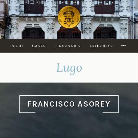
Saltar
al
contenido
MORE
INICIO
CASAS
PERSONAJES
ARTÍCULOS
Lugo
FRANCISCO ASOREY