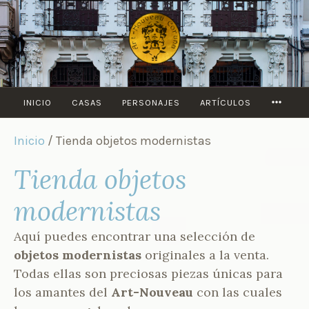
Saltar
al
contenido
MORE
INICIO
CASAS
PERSONAJES
ARTÍCULOS
Inicio
/ Tienda objetos modernistas
Tienda objetos
modernistas
Aquí puedes encontrar una selección de
objetos modernistas
originales a la venta.
Todas ellas son preciosas piezas únicas para
los amantes del
Art-Nouveau
con las cuales