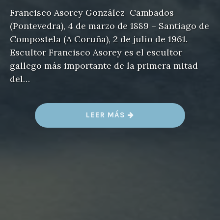
Francisco Asorey González Cambados
(Pontevedra), 4 de marzo de 1889 – Santiago de
Compostela (A Coruña), 2 de julio de 1961.
Escultor Francisco Asorey es el escultor
gallego más importante de la primera mitad
del…
«
LEER MÁS
F
R
A
N
C
I
S
C
O
A
S
O
R
E