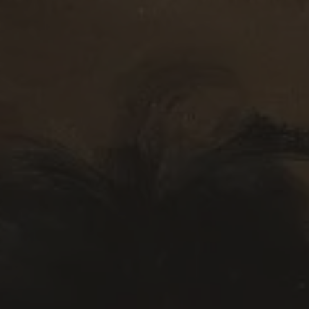
R
O
B
R
O
C
O
S
»