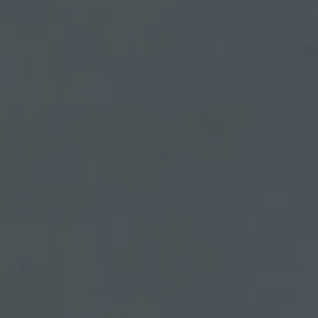
I
O
»