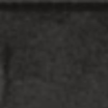
D
E
A
R
T
E
R
E
G
I
O
N
A
L
D
E
A
C
O
R
U
Ñ
A
E
N
1
9
1
7
»