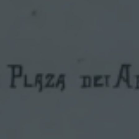
G
U
S
T
Í
N
Y
E
S
C
U
E
L
A
S
U
P
E
R
I
O
R
D
E
C
O
M
E
R
C