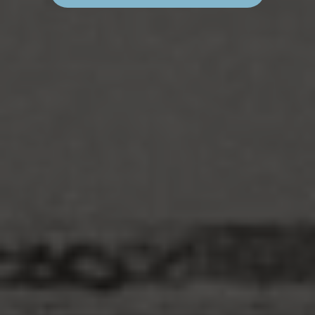
E
R
S
O
N
A
L
I
D
A
D
E
S
E
N
L
A
I
I
E
X
P
O
S
I
C
I
Ó
N