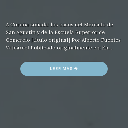
A Coruña soñada: los casos del Mercado de
San Agustín y de la Escuela Superior de
Comercio [título original] Por Alberto Fuentes
Valcárcel Publicado originalmente en: En…
«
LEER MÁS
M
E
R
C
A
D
O
D
E
S
A
N
A