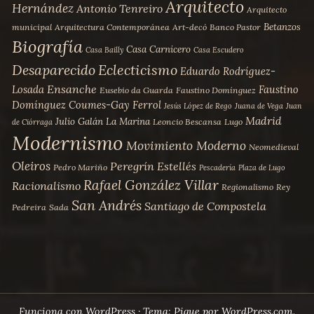
Arquitecto
Hernández
Antonio Tenreiro
Arquitecto
Betanzos
municipal
Arquitectura Contemporánea
Art-decó
Banco Pastor
Biografía
Casa Carnicero
Casa Bailly
Casa Escudero
Desaparecido
Eclecticismo
Eduardo Rodríguez-
Ensanche
Losada
Faustino
Eusebio da Guarda
Faustino Domínguez
Domínguez Coumes-Gay
Ferrol
Jesús López de Rego
Juana de Vega
Juan
Madrid
Julio Galán
La Marina
Leoncio Bescansa
Lugo
de Ciórraga
Modernismo
Movimiento Moderno
Neomedieval
Oleiros
Peregrín Estellés
Pedro Mariño
Pescadería
Plaza de Lugo
Rafael González Villar
Racionalismo
Regionalismo
Rey
San Andrés
Santiago de Compostela
Pedreira
Sada
Funciona con WordPress
·
Tema: Pique por
WordPress.com
.