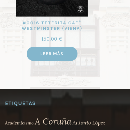
#0016 TETERITA CAFÉ
WESTMINSTER (VIENA)
150,00
€
LEER MÁS
ETIQUETAS
A Coruña
Antonio López
Academicismo