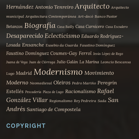
Arquitecto
Hernández
Antonio Tenreiro
Arquitecto
municipal
Arquitectura Contemporánea
Art-decó
Banco Pastor
Biografía
Betanzos
Casa Carnicero
Casa Bailly
Casa Escudero
Desaparecido
Eclecticismo
Eduardo Rodríguez-
Ensanche
Losada
Eusebio da Guarda
Faustino Domínguez
Faustino Domínguez Coumes-Gay
Ferrol
Jesús López de Rego
Julio Galán
La Marina
Leoncio Bescansa
Juana de Vega
Juan de Ciórraga
Modernismo
Movimiento
Madrid
Lugo
Moderno
Oleiros
Peregrín
Neomedieval
Pedro Mariño
Rafael
Estellés
Racionalismo
Pescadería
Plaza de Lugo
San
González Villar
Regionalismo
Rey Pedreira
Sada
Andrés
Santiago de Compostela
COPYRIGHT