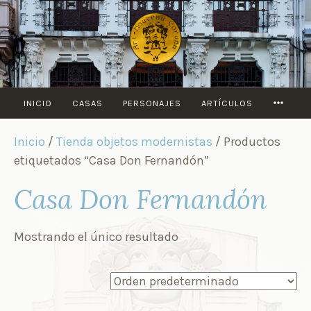
Saltar
al
contenido
MORE
INICIO
CASAS
PERSONAJES
ARTÍCULOS
Inicio
/
Tienda objetos modernistas
/ Productos
etiquetados “Casa Don Fernandón”
Casa Don Fernandón
Mostrando el único resultado