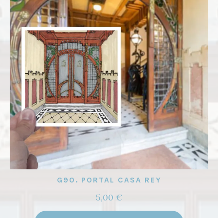
G90. PORTAL CASA REY
5,00
€