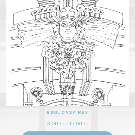
opcione
se
pueden
elegir
en
la
página
de
product
B90. CASA REY
Rango
3,00
€
-
15,00
€
de