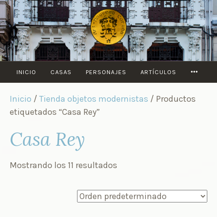
Saltar
al
contenido
MORE
INICIO
CASAS
PERSONAJES
ARTÍCULOS
Inicio
/
Tienda objetos modernistas
/ Productos
etiquetados “Casa Rey”
Casa Rey
Mostrando los 11 resultados