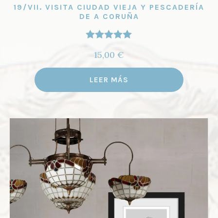
19/VII. VISITA CIUDAD VIEJA Y PESCADERÍA
DE A CORUÑA
Valorado
15,00
€
con
5.00
de
5
LEER MÁS