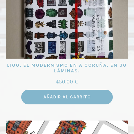
LI00. EL MODERNISMO EN A CORUÑA. EN 30
LÁMINAS.
450,00
€
AÑADIR AL CARRITO