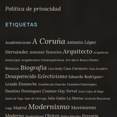
Politica de privacidad
ETIQUETAS
A Coruña
Antonio López
Academicismo
Arquitecto
Hernández
Antonio Tenreiro
Arquitecto
municipal
Arquitectura Contemporánea
Art-decó
Banco Pastor
Biografía
Betanzos
Casa Carnicero
Casa Bailly
Casa Escudero
Desaparecido
Eclecticismo
Eduardo Rodríguez-
Ensanche
Losada
Eusebio da Guarda
Faustino Domínguez
Faustino Domínguez Coumes-Gay
Ferrol
Jesús López de Rego
Julio Galán
La Marina
Leoncio Bescansa
Juana de Vega
Juan de Ciórraga
Modernismo
Movimiento
Madrid
Lugo
Moderno
Oleiros
Peregrín
Neomedieval
Pedro Mariño