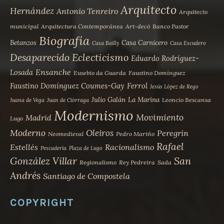
Arquitecto
Hernández
Antonio Tenreiro
Arquitecto
municipal
Arquitectura Contemporánea
Art-decó
Banco Pastor
Biografía
Betanzos
Casa Carnicero
Casa Bailly
Casa Escudero
Desaparecido
Eclecticismo
Eduardo Rodríguez-
Ensanche
Losada
Eusebio da Guarda
Faustino Domínguez
Faustino Domínguez Coumes-Gay
Ferrol
Jesús López de Rego
Julio Galán
La Marina
Leoncio Bescansa
Juana de Vega
Juan de Ciórraga
Modernismo
Movimiento
Madrid
Lugo
Moderno
Oleiros
Peregrín
Neomedieval
Pedro Mariño
Rafael
Estellés
Racionalismo
Pescadería
Plaza de Lugo
San
González Villar
Regionalismo
Rey Pedreira
Sada
Andrés
Santiago de Compostela
COPYRIGHT