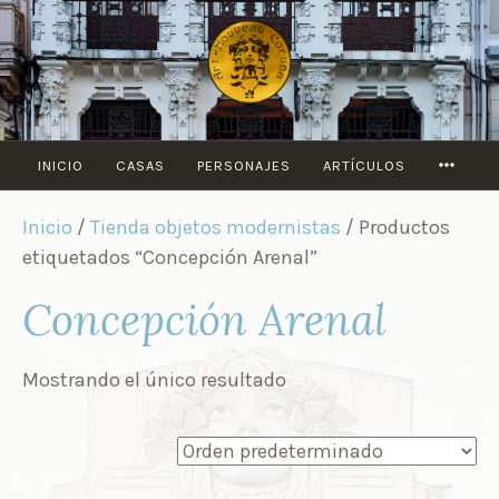
Saltar
al
contenido
MORE
INICIO
CASAS
PERSONAJES
ARTÍCULOS
Inicio
/
Tienda objetos modernistas
/ Productos
etiquetados “Concepción Arenal”
Concepción Arenal
Mostrando el único resultado