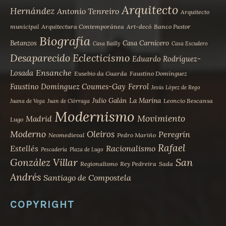
Arquitecto
Hernández
Antonio Tenreiro
Arquitecto
municipal
Arquitectura Contemporánea
Art-decó
Banco Pastor
Biografía
Betanzos
Casa Carnicero
Casa Bailly
Casa Escudero
Desaparecido
Eclecticismo
Eduardo Rodríguez-
Ensanche
Losada
Eusebio da Guarda
Faustino Domínguez
Faustino Domínguez Coumes-Gay
Ferrol
Jesús López de Rego
Julio Galán
La Marina
Leoncio Bescansa
Juana de Vega
Juan de Ciórraga
Modernismo
Movimiento
Madrid
Lugo
Moderno
Oleiros
Peregrín
Neomedieval
Pedro Mariño
Rafael
Estellés
Racionalismo
Pescadería
Plaza de Lugo
San
González Villar
Regionalismo
Rey Pedreira
Sada
Andrés
Santiago de Compostela
COPYRIGHT