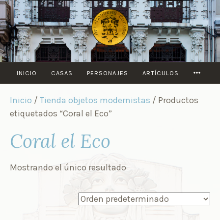
Saltar
al
contenido
MORE
INICIO
CASAS
PERSONAJES
ARTÍCULOS
Inicio
/
Tienda objetos modernistas
/ Productos
etiquetados “Coral el Eco”
Coral el Eco
Mostrando el único resultado