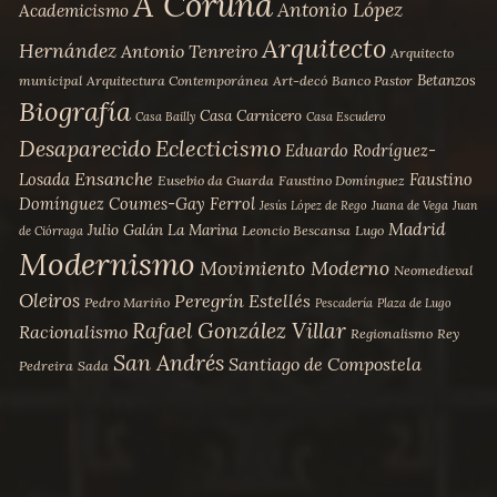
A Coruña
Antonio López
Academicismo
en
Arquitecto
la
Hernández
Antonio Tenreiro
Arquitecto
página
Betanzos
municipal
Arquitectura Contemporánea
Art-decó
Banco Pastor
de
Biografía
Casa Carnicero
Casa Bailly
Casa Escudero
producto
Desaparecido
Eclecticismo
Eduardo Rodríguez-
Ensanche
Losada
Faustino
Eusebio da Guarda
Faustino Domínguez
Domínguez Coumes-Gay
Ferrol
Jesús López de Rego
Juana de Vega
Juan
Madrid
Julio Galán
La Marina
Leoncio Bescansa
Lugo
de Ciórraga
Modernismo
Movimiento Moderno
Neomedieval
Oleiros
Peregrín Estellés
Pedro Mariño
Pescadería
Plaza de Lugo
Rafael González Villar
Racionalismo
Regionalismo
Rey
San Andrés
Santiago de Compostela
Pedreira
Sada