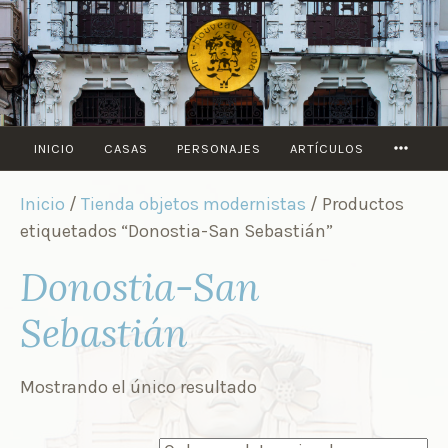
Saltar
al
contenido
MORE
INICIO
CASAS
PERSONAJES
ARTÍCULOS
Inicio
/
Tienda objetos modernistas
/ Productos
etiquetados “Donostia-San Sebastián”
Donostia-San
Sebastián
Mostrando el único resultado