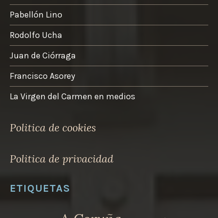
la
Pabellón Lino
página
de
Rodolfo Ucha
product
Juan de Ciórraga
Francisco Asorey
La Virgen del Carmen en medios
Politica de cookies
Politica de privacidad
ETIQUETAS