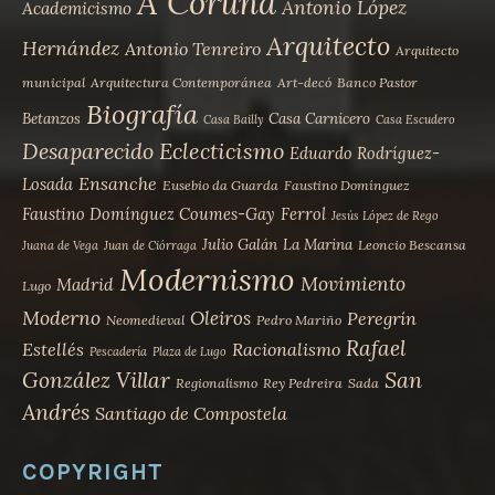
A Coruña
Antonio López
Academicismo
Arquitecto
Hernández
Antonio Tenreiro
Arquitecto
municipal
Arquitectura Contemporánea
Art-decó
Banco Pastor
Biografía
Betanzos
Casa Carnicero
Casa Bailly
Casa Escudero
Desaparecido
Eclecticismo
Eduardo Rodríguez-
Ensanche
Losada
Eusebio da Guarda
Faustino Domínguez
Faustino Domínguez Coumes-Gay
Ferrol
Jesús López de Rego
Julio Galán
La Marina
Leoncio Bescansa
Juana de Vega
Juan de Ciórraga
Modernismo
Movimiento
Madrid
Lugo
Moderno
Oleiros
Peregrín
Neomedieval
Pedro Mariño
Rafael
Estellés
Racionalismo
Pescadería
Plaza de Lugo
San
González Villar
Regionalismo
Rey Pedreira
Sada
Andrés
Santiago de Compostela
COPYRIGHT