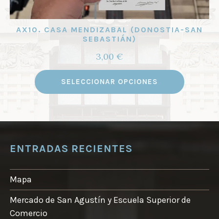
AX10. CASA MENDIZABAL (DONOSTIA-SAN
SEBASTIÁN)
3,00
€
Este
SELECCIONAR OPCIONES
product
tiene
múltipl
variante
Las
ENTRADAS RECIENTES
opcione
se
Mapa
pueden
elegir
Mercado de San Agustín y Escuela Superior de
en
Comercio