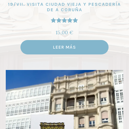
19/VII. VISITA CIUDAD VIEJA Y PESCADERÍA
DE A CORUÑA
Valorado
15,00
€
con
5.00
de
5
LEER MÁS