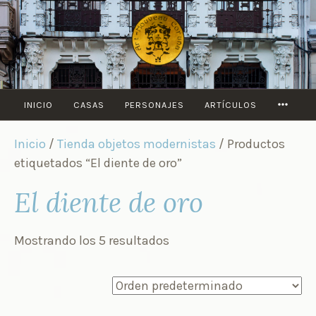
Saltar
al
contenido
MORE
INICIO
CASAS
PERSONAJES
ARTÍCULOS
Inicio
/
Tienda objetos modernistas
/ Productos
etiquetados “El diente de oro”
El diente de oro
Mostrando los 5 resultados