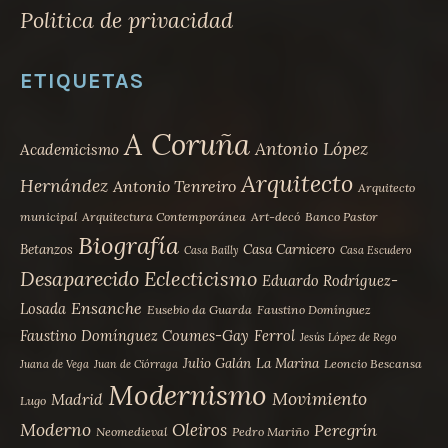
Politica de privacidad
ETIQUETAS
A Coruña
Antonio López
Academicismo
Arquitecto
Hernández
Antonio Tenreiro
Arquitecto
municipal
Arquitectura Contemporánea
Art-decó
Banco Pastor
Biografía
Betanzos
Casa Carnicero
Casa Bailly
Casa Escudero
Desaparecido
Eclecticismo
Eduardo Rodríguez-
Ensanche
Losada
Eusebio da Guarda
Faustino Domínguez
Faustino Domínguez Coumes-Gay
Ferrol
Jesús López de Rego
Julio Galán
La Marina
Leoncio Bescansa
Juana de Vega
Juan de Ciórraga
Modernismo
Movimiento
Madrid
Lugo
Moderno
Oleiros
Peregrín
Neomedieval
Pedro Mariño