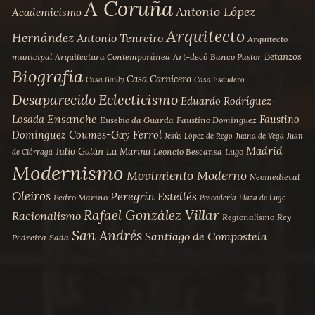
la
A Coruña
Antonio López
Academicismo
página
Arquitecto
Hernández
Antonio Tenreiro
de
Arquitecto
Betanzos
producto
municipal
Arquitectura Contemporánea
Art-decó
Banco Pastor
Biografía
Casa Carnicero
Casa Bailly
Casa Escudero
Desaparecido
Eclecticismo
Eduardo Rodríguez-
Ensanche
Losada
Faustino
Eusebio da Guarda
Faustino Domínguez
Domínguez Coumes-Gay
Ferrol
Jesús López de Rego
Juana de Vega
Juan
Madrid
Julio Galán
La Marina
Leoncio Bescansa
Lugo
de Ciórraga
Modernismo
Movimiento Moderno
Neomedieval
Oleiros
Peregrín Estellés
Pedro Mariño
Pescadería
Plaza de Lugo
Rafael González Villar
Racionalismo
Regionalismo
Rey
San Andrés
Santiago de Compostela
Pedreira
Sada