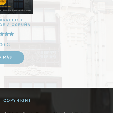
BARRIO DEL
DE A CORUÑA
orado
,00
€
5.00
de
5
R MÁS
COPYRIGHT