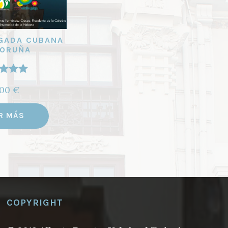
EGADA CUBANA
CORUÑA
orado
,00
€
5.00
de
5
R MÁS
COPYRIGHT