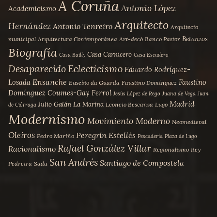
A Coruña
Antonio López
Academicismo
Arquitecto
Hernández
Antonio Tenreiro
Arquitecto
Betanzos
municipal
Arquitectura Contemporánea
Art-decó
Banco Pastor
Biografía
Casa Carnicero
Casa Bailly
Casa Escudero
Desaparecido
Eclecticismo
Eduardo Rodríguez-
Ensanche
Losada
Faustino
Eusebio da Guarda
Faustino Domínguez
Domínguez Coumes-Gay
Ferrol
Jesús López de Rego
Juana de Vega
Juan
Madrid
Julio Galán
La Marina
Leoncio Bescansa
Lugo
de Ciórraga
Modernismo
Movimiento Moderno
Neomedieval
Oleiros
Peregrín Estellés
Pedro Mariño
Pescadería
Plaza de Lugo
Rafael González Villar
Racionalismo
Regionalismo
Rey
San Andrés
Santiago de Compostela
Pedreira
Sada