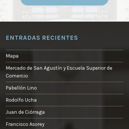
product
desde
tiene
150,00 €
múltipl
hasta
variante
280,00 €
Las
ENTRADAS RECIENTES
opcione
se
Mapa
pueden
elegir
Mercado de San Agustín y Escuela Superior de
en
Comercio
la
Pabellón Lino
página
de
Rodolfo Ucha
product
Juan de Ciórraga
Francisco Asorey