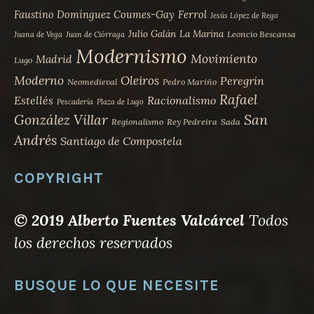
Faustino Domínguez Coumes-Gay
Ferrol
Jesús López de Rego
Julio Galán
La Marina
Leoncio Bescansa
Juana de Vega
Juan de Ciórraga
Modernismo
Movimiento
Madrid
Lugo
Moderno
Oleiros
Peregrín
Neomedieval
Pedro Mariño
Rafael
Estellés
Racionalismo
Pescadería
Plaza de Lugo
San
González Villar
Regionalismo
Rey Pedreira
Sada
Andrés
Santiago de Compostela
COPYRIGHT
© 2019 Alberto Fuentes Valcárcel
Todos
los derechos reservados
BUSQUE LO QUE NECESITE