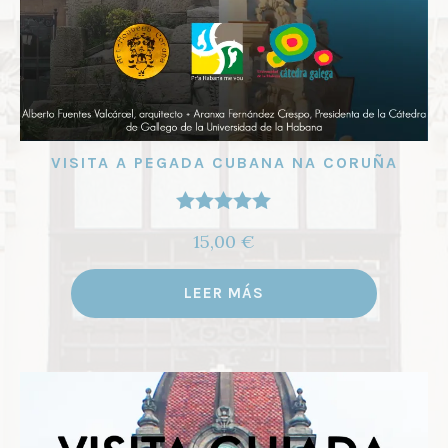
VISITA A PEGADA CUBANA NA CORUÑA
Valorado
15,00
€
con
5.00
de
5
LEER MÁS