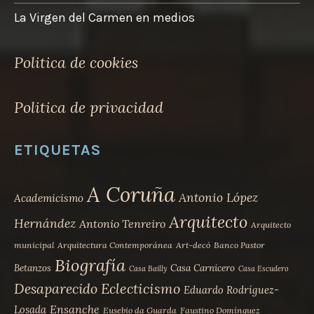
La Virgen del Carmen en medios
Politica de cookies
Politica de privacidad
ETIQUETAS
A Coruña
Antonio López
Academicismo
Arquitecto
Hernández
Antonio Tenreiro
Arquitecto
municipal
Arquitectura Contemporánea
Art-decó
Banco Pastor
Biografía
Betanzos
Casa Carnicero
Casa Bailly
Casa Escudero
Desaparecido
Eclecticismo
Eduardo Rodríguez-
Ensanche
Losada
Eusebio da Guarda
Faustino Domínguez