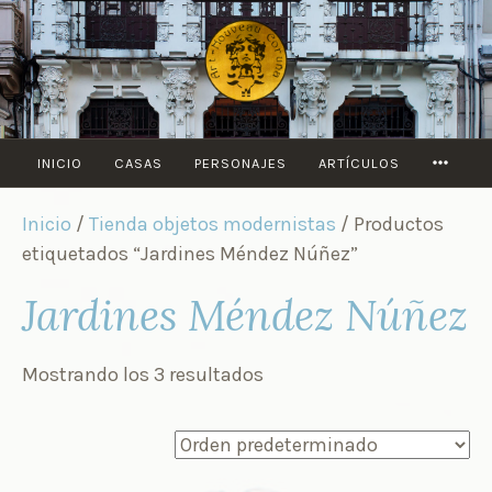
Saltar
al
contenido
MORE
INICIO
CASAS
PERSONAJES
ARTÍCULOS
Inicio
/
Tienda objetos modernistas
/ Productos
etiquetados “Jardines Méndez Núñez”
Jardines Méndez Núñez
Mostrando los 3 resultados