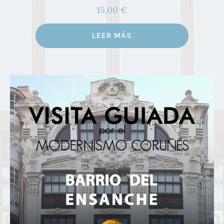
Valorado
15,00
€
con
5.00
de
5
LEER MÁS