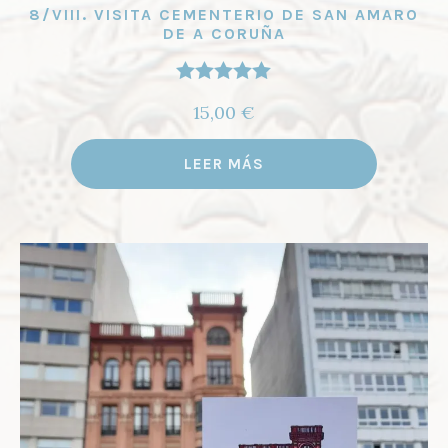
8/VIII. VISITA CEMENTERIO DE SAN AMARO
DE A CORUÑA
Valorado
15,00
€
con
4.97
de
5
LEER MÁS