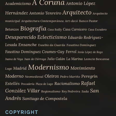
A Coruña
Antonio López
Academicismo
Arquitecto
Hernández
Antonio Tenreiro
Arquitecto
municipal
Arquitectura Contemporánea
Art-decó
Banco Pastor
Biografía
Betanzos
Casa Carnicero
Casa Bailly
Casa Escudero
Desaparecido
Eclecticismo
Eduardo Rodríguez-
Ensanche
Losada
Eusebio da Guarda
Faustino Domínguez
Faustino Domínguez Coumes-Gay
Ferrol
Jesús López de Rego
Julio Galán
La Marina
Leoncio Bescansa
Juana de Vega
Juan de Ciórraga
Modernismo
Movimiento
Madrid
Lugo
Moderno
Oleiros
Peregrín
Neomedieval
Pedro Mariño
Rafael
Estellés
Racionalismo
Pescadería
Plaza de Lugo
San
González Villar
Regionalismo
Rey Pedreira
Sada
Andrés
Santiago de Compostela
COPYRIGHT