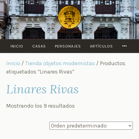
Saltar
al
contenido
MORE
INICIO
CASAS
PERSONAJES
ARTÍCULOS
Inicio
/
Tienda objetos modernistas
/ Productos
etiquetados “Linares Rivas”
Linares Rivas
Mostrando los 9 resultados