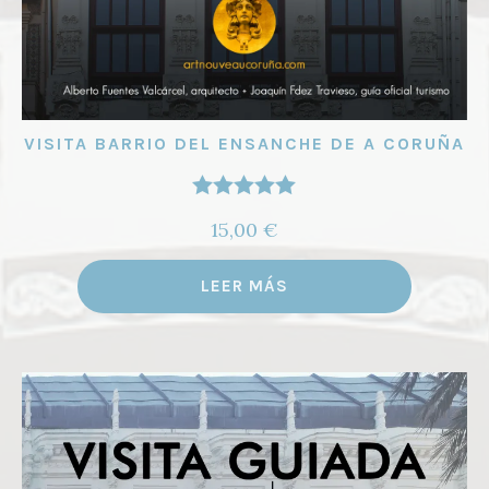
VISITA BARRIO DEL ENSANCHE DE A CORUÑA
Valorado
15,00
€
con
5.00
de
5
LEER MÁS