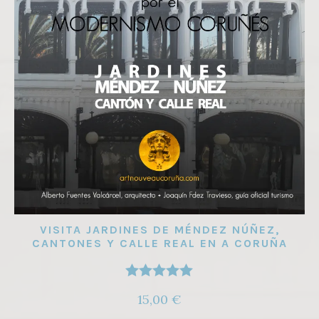
VISITA JARDINES DE MÉNDEZ NÚÑEZ,
CANTONES Y CALLE REAL EN A CORUÑA
Valorado
15,00
€
con
5.00
de