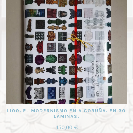
opcione
se
pueden
elegir
en
la
página
de
product
LI00. EL MODERNISMO EN A CORUÑA. EN 30
LÁMINAS.
450,00
€