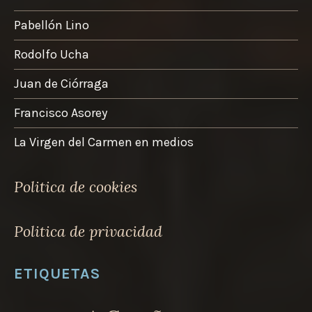
la
Pabellón Lino
página
de
Rodolfo Ucha
product
Juan de Ciórraga
Francisco Asorey
La Virgen del Carmen en medios
Politica de cookies
Politica de privacidad
ETIQUETAS