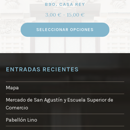
B90. CASA REY
Rango
3,00
€
-
15,00
€
de
Este
precios:
SELECCIONAR OPCIONES
product
desde
tiene
3,00 €
múltipl
hasta
variante
15,00 €
Las
ENTRADAS RECIENTES
opcione
se
Mapa
pueden
elegir
Mercado de San Agustín y Escuela Superior de
en
Comercio
la
Pabellón Lino
página
de