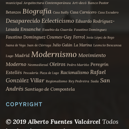
municipal
Arquitectura Contemporánea
Art-decó
Banco Pastor
Biografía
Betanzos
Casa Carnicero
Casa Bailly
Casa Escudero
Desaparecido
Eclecticismo
Eduardo Rodríguez-
Ensanche
Losada
Eusebio da Guarda
Faustino Domínguez
Faustino Domínguez Coumes-Gay
Ferrol
Jesús López de Rego
Julio Galán
La Marina
Leoncio Bescansa
Juana de Vega
Juan de Ciórraga
Modernismo
Movimiento
Madrid
Lugo
Moderno
Oleiros
Peregrín
Neomedieval
Pedro Mariño
Rafael
Estellés
Racionalismo
Pescadería
Plaza de Lugo
San
González Villar
Regionalismo
Rey Pedreira
Sada
Andrés
Santiago de Compostela
COPYRIGHT
© 2019 Alberto Fuentes Valcárcel
Todos