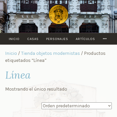
Saltar
al
contenido
MORE
INICIO
CASAS
PERSONAJES
ARTÍCULOS
Inicio
/
Tienda objetos modernistas
/ Productos
etiquetados “Línea”
Línea
Mostrando el único resultado