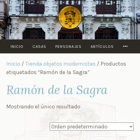
Saltar
al
contenido
MORE
INICIO
CASAS
PERSONAJES
ARTÍCULOS
Inicio
/
Tienda objetos modernistas
/ Productos
etiquetados “Ramón de la Sagra”
Ramón de la Sagra
Mostrando el único resultado