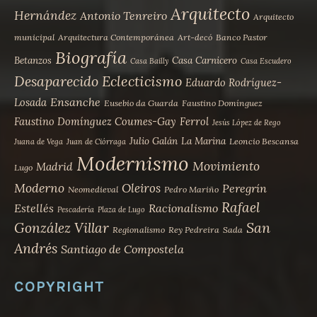
Arquitecto
Hernández
Antonio Tenreiro
Arquitecto
municipal
Arquitectura Contemporánea
Art-decó
Banco Pastor
Biografía
Betanzos
Casa Carnicero
Casa Bailly
Casa Escudero
Desaparecido
Eclecticismo
Eduardo Rodríguez-
Ensanche
Losada
Eusebio da Guarda
Faustino Domínguez
Faustino Domínguez Coumes-Gay
Ferrol
Jesús López de Rego
Julio Galán
La Marina
Leoncio Bescansa
Juana de Vega
Juan de Ciórraga
Modernismo
Movimiento
Madrid
Lugo
Moderno
Oleiros
Peregrín
Neomedieval
Pedro Mariño
Rafael
Estellés
Racionalismo
Pescadería
Plaza de Lugo
San
González Villar
Regionalismo
Rey Pedreira
Sada
Andrés
Santiago de Compostela
COPYRIGHT