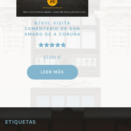
8/VIII. VISITA
CEMENTERIO DE SAN
AMARO DE A CORUÑA
Valorado
15,00
€
con
4.97
de
5
LEER MÁS
ETIQUETAS