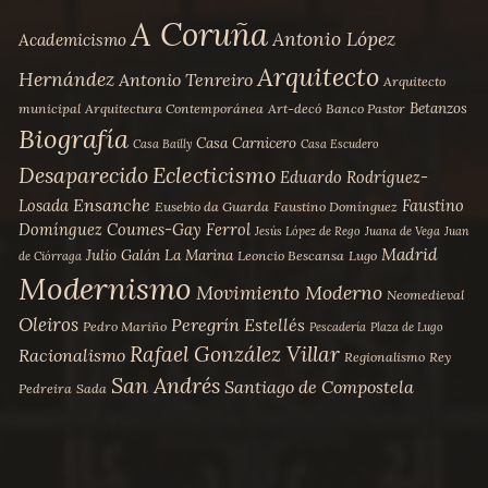
A Coruña
Antonio López
Academicismo
Arquitecto
Hernández
Antonio Tenreiro
Arquitecto
Betanzos
municipal
Arquitectura Contemporánea
Art-decó
Banco Pastor
Biografía
Casa Carnicero
Casa Bailly
Casa Escudero
Desaparecido
Eclecticismo
Eduardo Rodríguez-
Ensanche
Losada
Faustino
Eusebio da Guarda
Faustino Domínguez
Domínguez Coumes-Gay
Ferrol
Jesús López de Rego
Juana de Vega
Juan
Madrid
Julio Galán
La Marina
Leoncio Bescansa
Lugo
de Ciórraga
Modernismo
Movimiento Moderno
Neomedieval
Oleiros
Peregrín Estellés
Pedro Mariño
Pescadería
Plaza de Lugo
Rafael González Villar
Racionalismo
Regionalismo
Rey
San Andrés
Santiago de Compostela
Pedreira
Sada