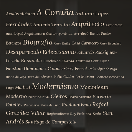
A Coruña
Antonio López
Academicismo
Arquitecto
Hernández
Antonio Tenreiro
Arquitecto
municipal
Arquitectura Contemporánea
Art-decó
Banco Pastor
Biografía
Betanzos
Casa Carnicero
Casa Bailly
Casa Escudero
Desaparecido
Eclecticismo
Eduardo Rodríguez-
Ensanche
Losada
Eusebio da Guarda
Faustino Domínguez
Faustino Domínguez Coumes-Gay
Ferrol
Jesús López de Rego
Julio Galán
La Marina
Leoncio Bescansa
Juana de Vega
Juan de Ciórraga
Modernismo
Movimiento
Madrid
Lugo
Moderno
Oleiros
Peregrín
Neomedieval
Pedro Mariño
Rafael
Estellés
Racionalismo
Pescadería
Plaza de Lugo
San
González Villar
Regionalismo
Rey Pedreira
Sada
Andrés
Santiago de Compostela