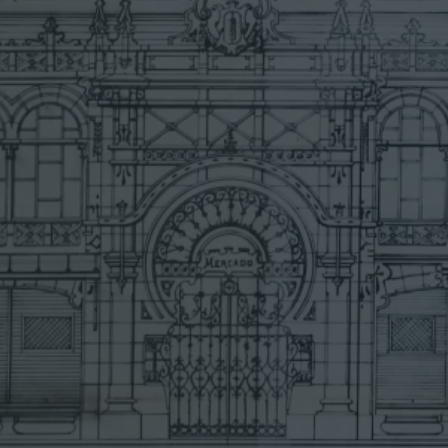
G
U
S
T
Í
N
Y
E
S
C
U
E
L
A
S
U
P
E
R
I
O
R
D
E
C
O
M
E
R
C