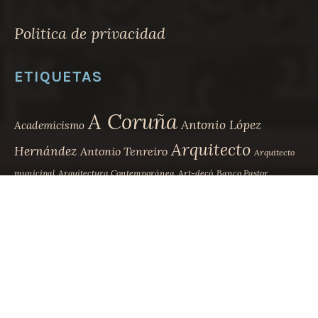
Politica de privacidad
ETIQUETAS
A Coruña
Antonio López
Academicismo
Arquitecto
Hernández
Antonio Tenreiro
Arquitecto
municipal
Arquitectura Contemporánea
Art-decó
Banco Pastor
Biografía
Betanzos
Casa Carnicero
Casa Bailly
Casa Escudero
Desaparecido
Eclecticismo
Eduardo Rodríguez-
Ensanche
Losada
Eusebio da Guarda
Faustino Domínguez
Faustino Domínguez Coumes-Gay
Ferrol
Jesús López de Rego
Julio Galán
La Marina
Leoncio Bescansa
Juana de Vega
Juan de Ciórraga
Modernismo
Movimiento
Madrid
Lugo