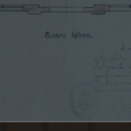
I
O
»