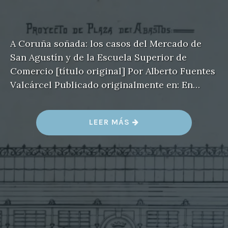
A Coruña soñada: los casos del Mercado de
San Agustín y de la Escuela Superior de
Comercio [título original] Por Alberto Fuentes
Valcárcel Publicado originalmente en: En…
«
LEER MÁS
M
E
R
C
A
D
O
D
E
S
A
N
A