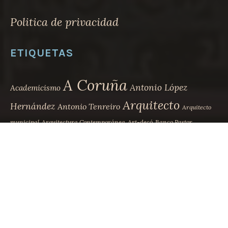
Politica de privacidad
ETIQUETAS
A Coruña
Antonio López
Academicismo
Arquitecto
Hernández
Antonio Tenreiro
Arquitecto
municipal
Arquitectura Contemporánea
Art-decó
Banco Pastor
Biografía
Betanzos
Casa Carnicero
Casa Bailly
Casa Escudero
Desaparecido
Eclecticismo
Eduardo Rodríguez-
Ensanche
Losada
Eusebio da Guarda
Faustino Domínguez
Faustino Domínguez Coumes-Gay
Ferrol
Jesús López de Rego
Julio Galán
La Marina
Leoncio Bescansa
Juana de Vega
Juan de Ciórraga
Modernismo
Movimiento
Madrid
Lugo