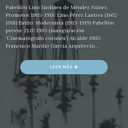
Pabellón Lino Jardines de Méndez Núñez.
Promotor 1905-1918: Lino Pérez Lastres (1862-
1918) Estilo: Modernista (1913-1919) Pabellón
previo: 21.07.1905 (inauguración
‘Cinematógrafo coruñés’) Alcalde 1905:
Francisco Mariño García Arquitecto…
«
LEER MÁS
P
A
B
E
L
L
Ó
N
L
I
N
O
»