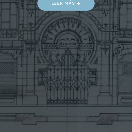
«
LEER MÁS
M
E
R
C
A
D
O
D
E
S
A
N
A
G
U
S
T
Í
N
Y
E
S
C
U
E
L
A
S
U