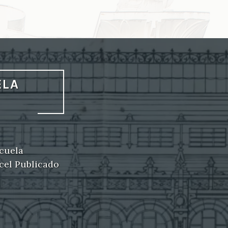
ELA
scuela
rcel Publicado