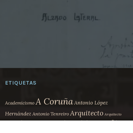
P
E
R
I
O
R
D
E
C
O
M
E
R
C
I
O
»
ETIQUETAS
A Coruña
Antonio López
Academicismo
Arquitecto
Hernández
Antonio Tenreiro
Arquitecto
Betanzos
municipal
Arquitectura Contemporánea
Art-decó
Banco Pastor
Biografía
Casa Carnicero
Casa Bailly
Casa Escudero