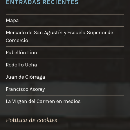
ENTRADAS RECIENTES
N
T
E
Mapa
S
-
Mercado de San Agustín y Escuela Superior de
V
Comercio
A
L
C
Pabellón Lino
Á
R
Rodolfo Ucha
C
E
Juan de Ciórraga
L
Francisco Asorey
La Virgen del Carmen en medios
Politica de cookies