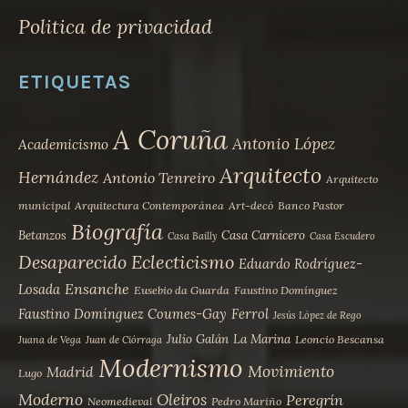
Politica de privacidad
ETIQUETAS
A Coruña
Antonio López
Academicismo
Arquitecto
Hernández
Antonio Tenreiro
Arquitecto
municipal
Arquitectura Contemporánea
Art-decó
Banco Pastor
Biografía
Betanzos
Casa Carnicero
Casa Bailly
Casa Escudero
Desaparecido
Eclecticismo
Eduardo Rodríguez-
Ensanche
Losada
Eusebio da Guarda
Faustino Domínguez
Faustino Domínguez Coumes-Gay
Ferrol
Jesús López de Rego
Julio Galán
La Marina
Leoncio Bescansa
Juana de Vega
Juan de Ciórraga
Modernismo
Movimiento
Madrid
Lugo
Moderno
Oleiros
Peregrín
Neomedieval
Pedro Mariño