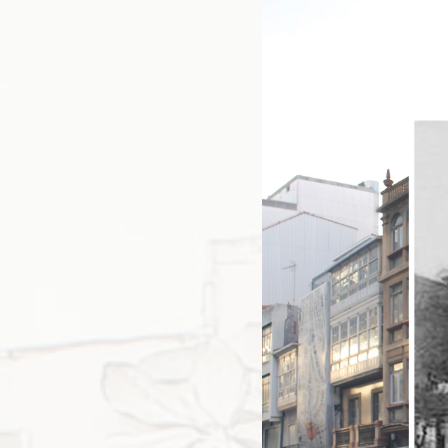
L
C
Á
R
C
E
L