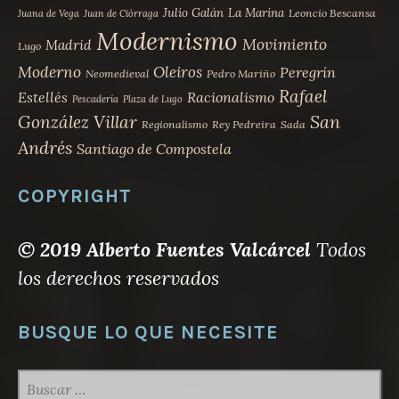
Julio Galán
La Marina
Leoncio Bescansa
Juana de Vega
Juan de Ciórraga
Modernismo
Movimiento
Madrid
Lugo
Moderno
Oleiros
Peregrín
Neomedieval
Pedro Mariño
Rafael
Estellés
Racionalismo
Pescadería
Plaza de Lugo
San
González Villar
Regionalismo
Rey Pedreira
Sada
Andrés
Santiago de Compostela
COPYRIGHT
© 2019 Alberto Fuentes Valcárcel
Todos
los derechos reservados
BUSQUE LO QUE NECESITE
BUSCAR: