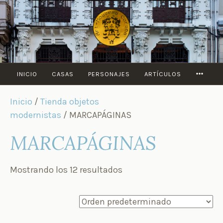
Saltar
al
contenido
MORE
INICIO
CASAS
PERSONAJES
ARTÍCULOS
Inicio
/
Tienda objetos
modernistas
/ MARCAPÁGINAS
MARCAPÁGINAS
Mostrando los 12 resultados