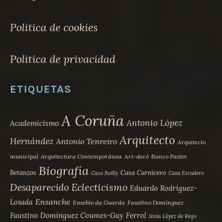
Politica de cookies
Politica de privacidad
ETIQUETAS
A Coruña
Antonio López
Academicismo
Arquitecto
Hernández
Antonio Tenreiro
Arquitecto
municipal
Arquitectura Contemporánea
Art-decó
Banco Pastor
Biografía
Betanzos
Casa Carnicero
Casa Bailly
Casa Escudero
Desaparecido
Eclecticismo
Eduardo Rodríguez-
Ensanche
Losada
Eusebio da Guarda
Faustino Domínguez
Faustino Domínguez Coumes-Gay
Ferrol
Jesús López de Rego