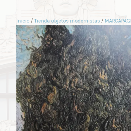
Inicio
/
Tienda objetos modernistas
/
MARCAPÁG