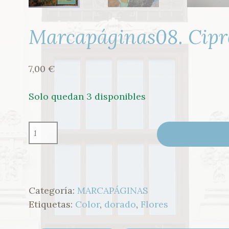
Marcapáginas08. Cipr
7,00
€
Solo quedan 3 disponibles
MARCAPÁGINAS08.
CIPRESES
VAN
GOGH
CANTIDAD
Categoría:
MARCAPÁGINAS
Etiquetas:
Color
,
dorado
,
Flores