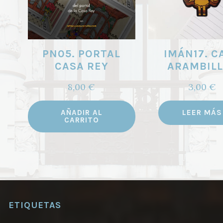
PN05. PORTAL
IMÁN17. C
CASA REY
ARAMBILL
8,00
€
3,00
€
AÑADIR AL
LEER MÁS
CARRITO
ETIQUETAS