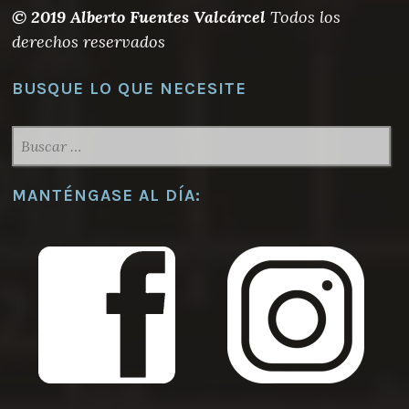
elegir
© 2019 Alberto Fuentes Valcárcel
Todos los
en
derechos reservados
la
página
BUSQUE LO QUE NECESITE
de
producto
BUSCAR:
MANTÉNGASE AL DÍA: