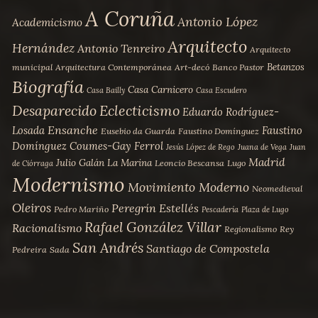
A Coruña
Antonio López
Academicismo
Arquitecto
Hernández
Antonio Tenreiro
Arquitecto
Betanzos
municipal
Arquitectura Contemporánea
Art-decó
Banco Pastor
Biografía
Casa Carnicero
Casa Bailly
Casa Escudero
Desaparecido
Eclecticismo
Eduardo Rodríguez-
Ensanche
Losada
Faustino
Eusebio da Guarda
Faustino Domínguez
Domínguez Coumes-Gay
Ferrol
Jesús López de Rego
Juana de Vega
Juan
Madrid
Julio Galán
La Marina
Leoncio Bescansa
Lugo
de Ciórraga
Modernismo
Movimiento Moderno
Neomedieval
Oleiros
Peregrín Estellés
Pedro Mariño
Pescadería
Plaza de Lugo
Rafael González Villar
Racionalismo
Regionalismo
Rey
San Andrés
Santiago de Compostela
Pedreira
Sada