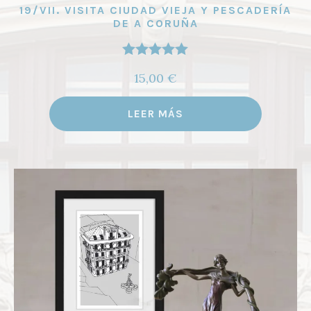
19/VII. VISITA CIUDAD VIEJA Y PESCADERÍA
DE A CORUÑA
Valorado
15,00
€
con
5.00
de
5
LEER MÁS