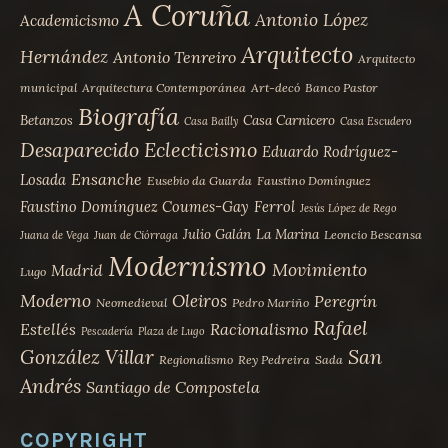
A Coruña
Antonio López
Academicismo
Arquitecto
Hernández
Antonio Tenreiro
Arquitecto
municipal
Arquitectura Contemporánea
Art-decó
Banco Pastor
Biografía
Betanzos
Casa Carnicero
Casa Bailly
Casa Escudero
Desaparecido
Eclecticismo
Eduardo Rodríguez-
Ensanche
Losada
Eusebio da Guarda
Faustino Domínguez
Faustino Domínguez Coumes-Gay
Ferrol
Jesús López de Rego
Julio Galán
La Marina
Leoncio Bescansa
Juana de Vega
Juan de Ciórraga
Modernismo
Movimiento
Madrid
Lugo
Moderno
Oleiros
Peregrín
Neomedieval
Pedro Mariño
Rafael
Estellés
Racionalismo
Pescadería
Plaza de Lugo
San
González Villar
Regionalismo
Rey Pedreira
Sada
Andrés
Santiago de Compostela
COPYRIGHT