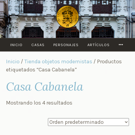
Saltar
al
contenido
MORE
INICIO
CASAS
PERSONAJES
ARTÍCULOS
Inicio
/
Tienda objetos modernistas
/ Productos
etiquetados “Casa Cabanela”
Casa Cabanela
Mostrando los 4 resultados