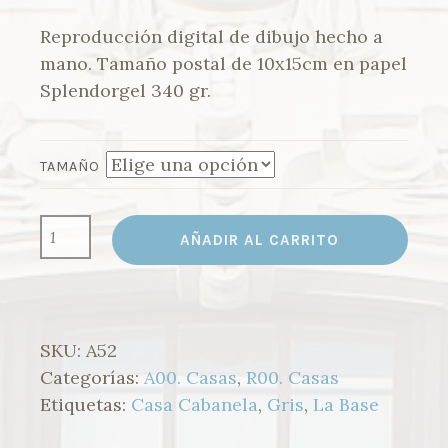
de
precios:
Reproducción digital de dibujo hecho a
desde
mano. Tamaño postal de 10x15cm en papel
3,00 €
Splendorgel 340 gr.
hasta
30,00 €
TAMAÑO
A52.
AÑADIR AL CARRITO
CASA
CABANELA
CANTIDAD
SKU:
A52
Categorías:
A00. Casas
,
R00. Casas
Etiquetas:
Casa Cabanela
,
Gris
,
La Base