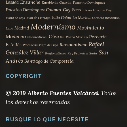
Ensanche
Losada
Eusebio da Guarda
Faustino Domínguez
Faustino Domínguez Coumes-Gay
Ferrol
Jesús López de Rego
Julio Galán
La Marina
Leoncio Bescansa
Juana de Vega
Juan de Ciórraga
Modernismo
Movimiento
Madrid
Lugo
Moderno
Oleiros
Peregrín
Neomedieval
Pedro Mariño
Rafael
Estellés
Racionalismo
Pescadería
Plaza de Lugo
San
González Villar
Regionalismo
Rey Pedreira
Sada
Andrés
Santiago de Compostela
COPYRIGHT
© 2019 Alberto Fuentes Valcárcel
Todos
los derechos reservados
BUSQUE LO QUE NECESITE