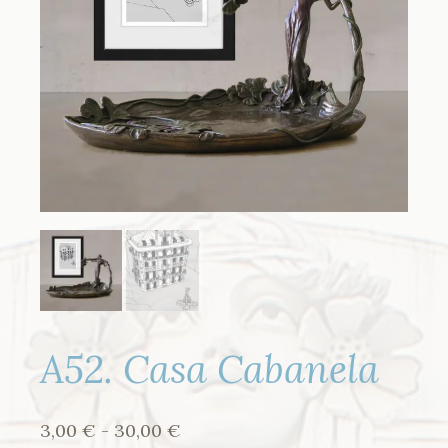
A52. Casa Cabanela
Rango
3,00
€
-
30,00
€