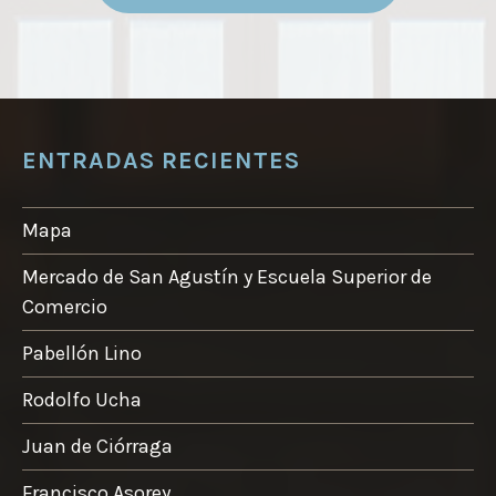
desde
tiene
3,00 €
múltiples
hasta
variantes.
30,00 €
Las
opciones
ENTRADAS RECIENTES
se
pueden
elegir
Mapa
en
Mercado de San Agustín y Escuela Superior de
la
Comercio
página
de
Pabellón Lino
producto
Rodolfo Ucha
Juan de Ciórraga
Francisco Asorey