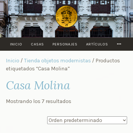
Saltar
al
contenido
MORE
INICIO
CASAS
PERSONAJES
ARTÍCULOS
Inicio
/
Tienda objetos modernistas
/ Productos
etiquetados “Casa Molina”
Casa Molina
Mostrando los 7 resultados