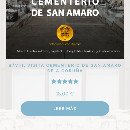
8/VIII. VISITA CEMENTERIO DE SAN AMARO
DE A CORUÑA
Valorado
15,00
€
con
4.97
de
5
LEER MÁS