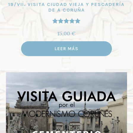
19/VII. VISITA CIUDAD VIEJA Y PESCADERÍA
DE A CORUÑA
Valorado
15,00
€
con
5.00
de
5
LEER MÁS