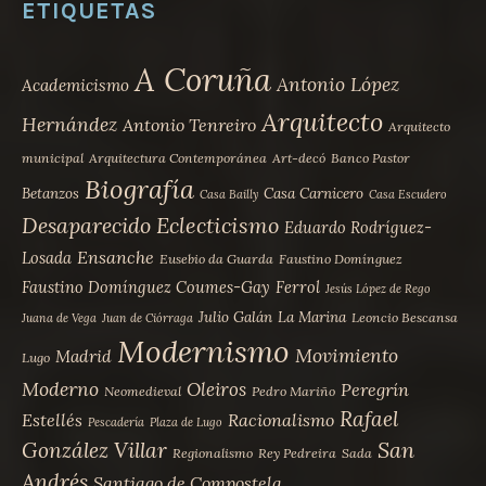
ETIQUETAS
A Coruña
Antonio López
Academicismo
Arquitecto
Hernández
Antonio Tenreiro
Arquitecto
municipal
Arquitectura Contemporánea
Art-decó
Banco Pastor
Biografía
Betanzos
Casa Carnicero
Casa Bailly
Casa Escudero
Desaparecido
Eclecticismo
Eduardo Rodríguez-
Ensanche
Losada
Eusebio da Guarda
Faustino Domínguez
Faustino Domínguez Coumes-Gay
Ferrol
Jesús López de Rego
Julio Galán
La Marina
Leoncio Bescansa
Juana de Vega
Juan de Ciórraga
Modernismo
Movimiento
Madrid
Lugo
Moderno
Oleiros
Peregrín
Neomedieval
Pedro Mariño
Rafael
Estellés
Racionalismo
Pescadería
Plaza de Lugo
San
González Villar
Regionalismo
Rey Pedreira
Sada
Andrés
Santiago de Compostela