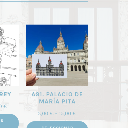
 REY
A91. PALACIO DE
MARÍA PITA
Rango
00
€
Rango
3,00
€
-
15,00
€
de
Este
de
precios:
AR
Este
producto