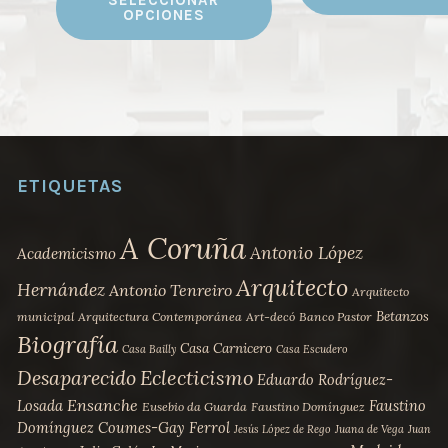
precios:
SELECCIONAR
producto
OPCIONES
desde
tiene
3,00 €
múltiples
hasta
variantes.
30,00 €
Las
opciones
se
ETIQUETAS
pueden
elegir
A Coruña
Antonio López
Academicismo
en
Arquitecto
la
Hernández
Antonio Tenreiro
Arquitecto
página
Betanzos
municipal
Arquitectura Contemporánea
Art-decó
Banco Pastor
de
Biografía
Casa Carnicero
Casa Bailly
Casa Escudero
producto
Desaparecido
Eclecticismo
Eduardo Rodríguez-
Ensanche
Losada
Faustino
Eusebio da Guarda
Faustino Domínguez
Domínguez Coumes-Gay
Ferrol
Jesús López de Rego
Juana de Vega
Juan