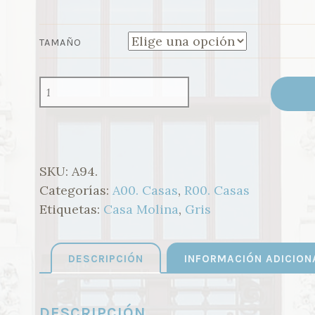
3,00 €
hasta
TAMAÑO
15,00 €
A94.
CASA
MOLINA
II
CANTIDAD
SKU:
A94.
Categorías:
A00. Casas
,
R00. Casas
Etiquetas:
Casa Molina
,
Gris
DESCRIPCIÓN
INFORMACIÓN ADICION
DESCRIPCIÓN