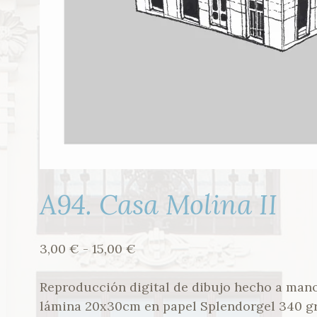
A94. Casa Molina II
Rango
3,00
€
-
15,00
€
de
precios:
Reproducción digital de dibujo hecho a man
desde
lámina 20x30cm en papel Splendorgel 340 gr