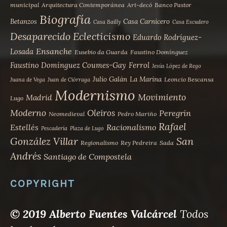
municipal
Arquitectura Contemporánea
Art-decó
Banco Pastor
Biografía
Betanzos
Casa Carnicero
Casa Bailly
Casa Escudero
Desaparecido
Eclecticismo
Eduardo Rodríguez-
Ensanche
Losada
Eusebio da Guarda
Faustino Domínguez
Faustino Domínguez Coumes-Gay
Ferrol
Jesús López de Rego
Julio Galán
La Marina
Leoncio Bescansa
Juana de Vega
Juan de Ciórraga
Modernismo
Movimiento
Madrid
Lugo
Moderno
Oleiros
Peregrín
Neomedieval
Pedro Mariño
Rafael
Estellés
Racionalismo
Pescadería
Plaza de Lugo
San
González Villar
Regionalismo
Rey Pedreira
Sada
Andrés
Santiago de Compostela
COPYRIGHT
© 2019 Alberto Fuentes Valcárcel
Todos