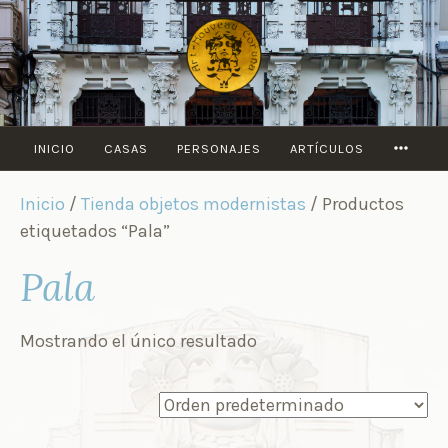
Saltar
al
contenido
MORE
INICIO
CASAS
PERSONAJES
ARTÍCULOS
Inicio
/
Tienda objetos modernistas
/ Productos
etiquetados “Pala”
Pala
Mostrando el único resultado